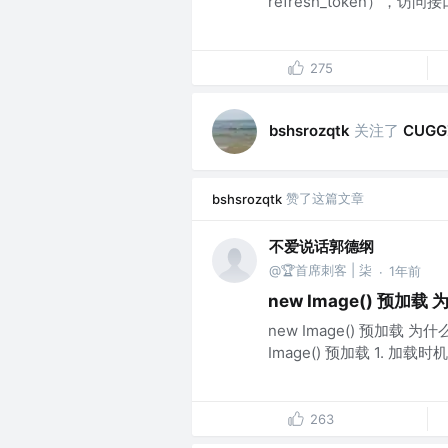
refresh_token），访问接口
275
关注了
bshsrozqtk
CUGG
赞了这篇文章
bshsrozqtk
不爱说话郭德纲
@🏆首席刺客 | 柒
1年前
·
new Image() 预加
new Image() 预加载 
Image() 预加载 1. 加载
263