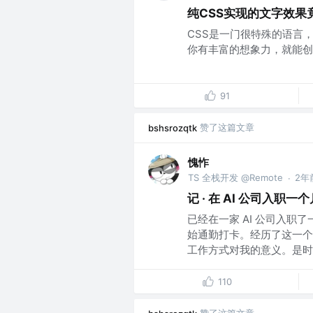
纯CSS实现的文字效果
CSS是一门很特殊的语言
你有丰富的想象力，就能创造
91
赞了这篇文章
bshsrozqtk
愧怍
TS 全栈开发 @Remote
2年
·
记 · 在 AI 公司入职
已经在一家 AI 公司入
始通勤打卡。经历了这一个
工作方式对我的意义。是时候
110
赞了这篇文章