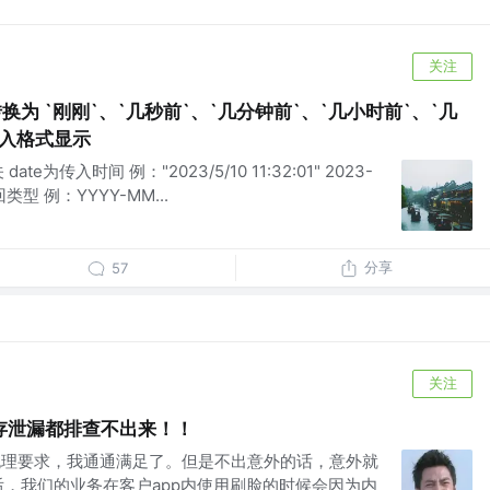
关注
换为 `刚刚`、`几秒前`、`几分钟前`、`几小时前`、`几
传入格式显示
e为传入时间 例："2023/5/10 11:32:01" 2023-
为返回类型 例：YYYY-MM...
分享
57
关注
存泄漏都排查不出来！！
子的无理要求，我通通满足了。但是不出意外的话，意外就
后，我们的业务在客户app内使用刷脸的时候会因为内