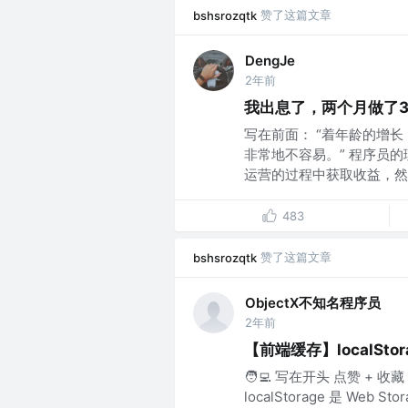
赞了这篇文章
bshsrozqtk
DengJe
2年前
我出息了，两个月做了
写在前面： “着年龄的增
非常地不容易。” 程序员
运营的过程中获取收益，然后
483
赞了这篇文章
bshsrozqtk
ObjectX不知名程序员
2年前
【前端缓存】localSt
🧑‍💻 写在开头 点赞 + 
localStorage 是 Web St