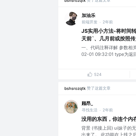
bshsrozqtk
加油乐
前端开发
2年前
·
JS实用小方法-将时间转
天前`、几月前或按照
一、代码注释详解 参数相关 dat
02-01 09:32:01 type
524
赞了这篇文章
bshsrozqtk
顾昂_
寻找生活
2年前
·
没用的东西，你连个内
背景 (书接上回) ui妹
出来了。 此功能在上线之