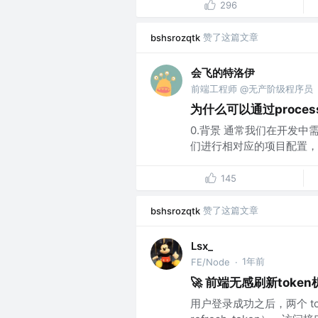
296
赞了这篇文章
bshsrozqtk
会飞的特洛伊
前端工程师 @无产阶级程序员
为什么可以通过process
0.背景 通常我们在开发中需
们进行相对应的项目配置，比如
145
赞了这篇文章
bshsrozqtk
Lsx_
1年前
FE/Node
·
🚀 前端无感刷新tok
用户登录成功之后，两个 toke