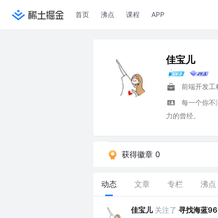
首页
沸点
课程
APP
佳宝儿
前端开发工
每一个你不
力的曾经。
获得徽章 0
动态
文章
专栏
沸点
佳宝儿
关注了
寻找海蓝96