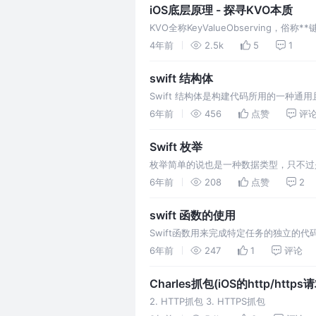
iOS底层原理 - 探寻KVO本质
KVO全称KeyValueObservin
定属性的改变，并在改变时接收到事件。
4年前
2.5k
5
1
swift 结构体
Swift 结构体是构建代码所用的一种
从而扩展结构体的功能。 结构体不需要
6年前
456
点赞
评
成面向其它代码的外部接口。 结构体总
Swift 枚举
枚举简单的说也是一种数据类型，只不过
合。 它声明在类中，可以通过实例化类来访问
6年前
208
点赞
2
值；可以在原始的实现基础上扩展它们的
swift 函数的使用
Swift函数用来完成特定任务的独立的代
语言风格的方法。 函数声明：告诉编译器
6年前
247
1
评论
相当于OC中的方法。 Swift定义函数使
Charles抓包(iOS的http/https
2. HTTP抓包 3. HTTPS抓包