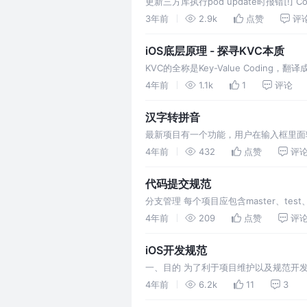
更新三方库执行pod update时报错[!] CocoaPod
unexpecte
3年前
2.9k
点赞
评
iOS底层原理 - 探寻KVC本质
KVC的全称是Key-Value Coding
种机制，对象采用该协议来间接访问其属性
4年前
1.1k
1
评论
汉字转拼音
最新项目有一个功能，用户在输入框里面
会导致在两个连续的文字转成拼音之后，
4年前
432
点赞
评
代码提交规范
分支管理 每个项目应包含master、te
为release分支使用 Commit message
4年前
209
点赞
评
iOS开发规范
一、目的 为了利于项目维护以及规范开
欢迎提出。 本文档的预期读者包括：iO
4年前
6.2k
11
3