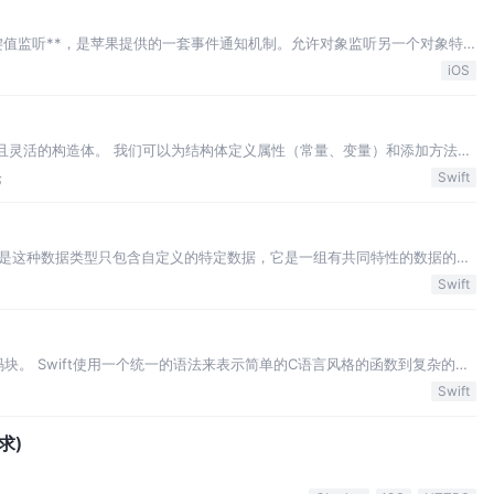
g，俗称**键值监听**，是苹果提供的一套事件通知机制。允许对象监听另一个对象特
iOS
通用且灵活的构造体。 我们可以为结构体定义属性（常量、变量）和添加方法，
包含实现文件和接口。 结构体允许我们创建一个单一文件，且系统会自动生
论
Swift
是通过被复制的方式在代码中传…
是这种数据类型只包含自定义的特定数据，它是一组有共同特性的数据的集
它的值。 枚举也可以定义构造函数（initializers）来提供一个初始成员
Swift
功能。 可以遵守协议…
码块。 Swift使用一个统一的语法来表示简单的C语言风格的函数到复杂的OC
函数的名字，返回类型及参数。 函数定义：提供了函数的实体。 swift函数
Swift
用关键字…
请求)