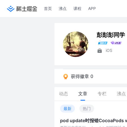
首页
沸点
课程
APP
彭彭彭同学
iOS
获得徽章 0
动态
文章
专栏
沸点
最新
热门
pod update时报错CocoaPods was