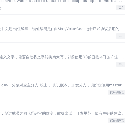
s was not able to update the cocoapods repo. If this is an
论
iOS
，翻译成中文是 键值编码，键值编码是由NSKeyValueCoding非正式协议启用的一
,即可以通过一个字符串key
iOS
输入文字，需要自动将文字转换为大写，以前使用OC的直接转译的方法，
拼音中间会自动的生成一个空格，这个不满足现有的需求。 这是以前
论
iOS
st、dev，分别对应主分支(线上)、测试版本、开发分支，现阶段使用master作
 的格式
论
代码规范
发，促进成员之间代码评审的效率，故提出以下开发规范，如有更好的建议，
S开发人员。 二、命名规范 代码中的命名严禁使用拼音与
代码规范