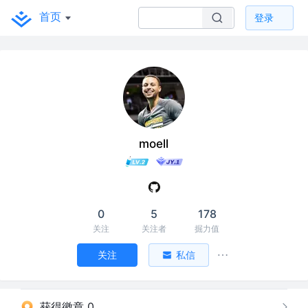
首页
登录
moell
0
5
178
关注
关注者
掘力值
关注
私信
获得徽章 0