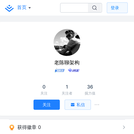
首页
登录
老陈聊架构
0
1
36
关注
关注者
掘力值
关注
私信
获得徽章 0