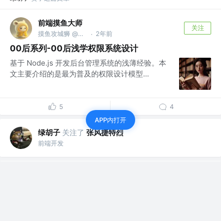
前端摸鱼大师
关注
摸鱼攻城狮 @知名老厂->美企小厂
2年前
·
00后系列-00后浅学权限系统设计
基于 Node.js 开发后台管理系统的浅薄经验。本
文主要介绍的是最为普及的权限设计模型...
5
4
APP内打开
绿胡子
关注了
张风捷特烈
前端开发
绿胡子
赞了这篇文章
张风捷特烈
关注
万花过尽知无物 @编程之王
3年前
·
Dart 3.0 语法新特性 | 类型修饰符 Class modifiers