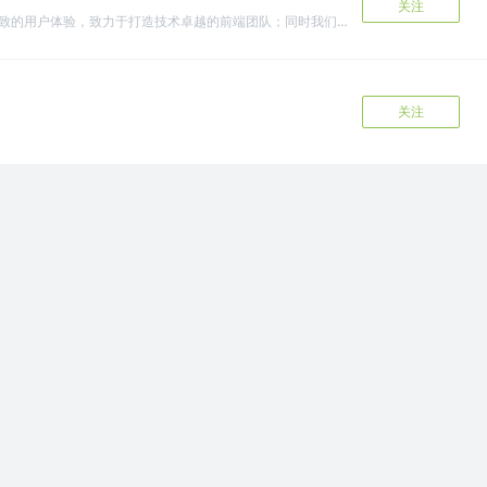
关注
我们是知乎前端团队，专注于极致的用户体验，致力于打造技术卓越的前端团队；同时我们也在不断探索技术边界，注重 T 型能力培养。这里有轻松愉快的技术氛围、伙伴也充满热情与活力。欢迎加入，和我们一起并肩作战～
关注