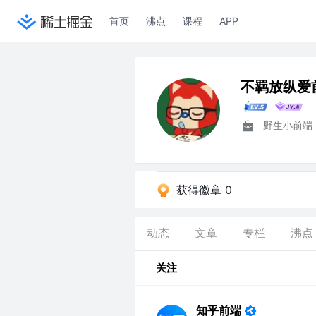
首页
沸点
课程
APP
不羁放纵爱
野生小前端
获得徽章 0
动态
文章
专栏
沸点
关注
知乎前端