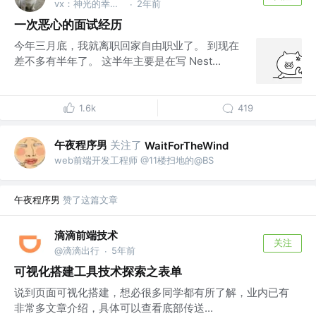
vx：神光的幸福生活
2年前
·
一次恶心的面试经历
今年三月底，我就离职回家自由职业了。 到现在
差不多有半年了。 这半年主要是在写 Nest...
1.6k
419
午夜程序男
关注了
WaitForTheWind
web前端开发工程师 @11楼扫地的@BS
午夜程序男
赞了这篇文章
滴滴前端技术
关注
@滴滴出行
5年前
·
可视化搭建工具技术探索之表单
说到页面可视化搭建，想必很多同学都有所了解，业内已有
非常多文章介绍，具体可以查看底部传送...