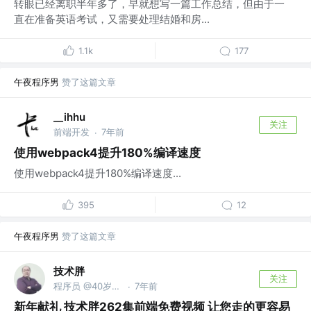
转眼已经离职半年多了，早就想写一篇工作总结，但由于一
直在准备英语考试，又需要处理结婚和房...
1.1k
177
午夜程序男
赞了这篇文章
__ihhu
关注
前端开发
7年前
·
使用webpack4提升180%编译速度
使用webpack4提升180%编译速度...
395
12
午夜程序男
赞了这篇文章
技术胖
关注
程序员 @40岁去当保安了
7年前
·
新年献礼 技术胖262集前端免费视频 让您走的更容易