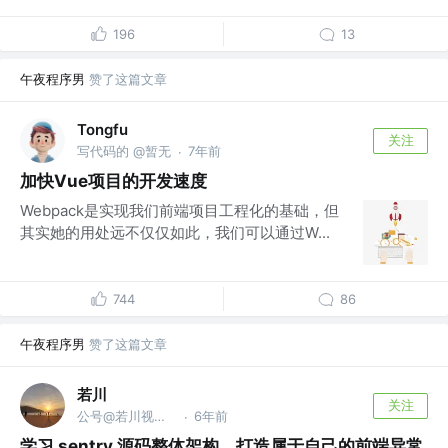
196
13
午夜程序男
赞了这篇文章
Tongfu
关注
写代码的 @暂无
7年前
·
加快Vue项目的开发速度
Webpack是实现我们前端项目工程化的基础，但
其实她的用处远不仅仅如此，我们可以通过W...
744
86
午夜程序男
赞了这篇文章
若川
关注
公号@若川视野，源码共读！@vx ruochuan02 参与
6年前
·
学习 sentry 源码整体架构，打造属于自己的前端异常