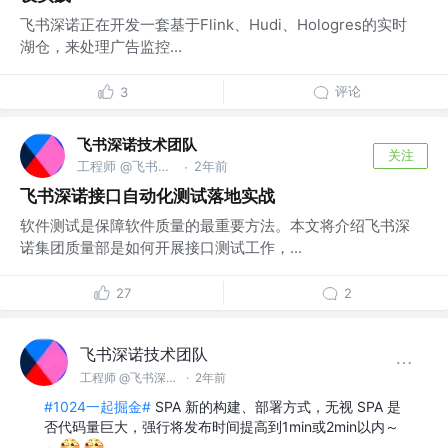
飞书深诺正在开发一套基于Flink、Hudi、Hologres的实时
湖仓，来处理广告监控...
评论
3
飞书深诺技术团队
关注
工程师 @飞书深诺集团
2年前
·
飞书深诺接口自动化测试落地实战
软件测试是保障软件质量的最重要方法。本文将介绍飞书深
诺集团质量部是如何开展接口测试工作，...
27
2
飞书深诺技术团队
工程师 @飞书深诺集团
·
2年前
#1024一起掘金#
SPA 新的构建、部署方式，无视 SPA 是
否代码量巨大，强行将发布时间提高到1min或2min以内～
～