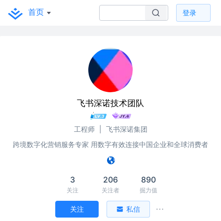
首页
登录
飞书深诺技术团队
工程师
|
飞书深诺集团
跨境数字化营销服务专家 用数字有效连接中国企业和全球消费者
3
206
890
关注
关注者
掘力值
关注
私信