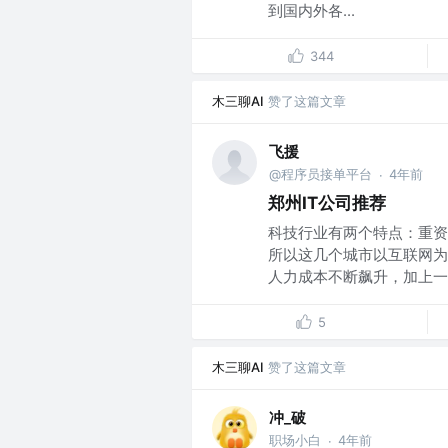
到国内外各...
344
木三聊AI
赞了这篇文章
飞援
@程序员接单平台
4年前
·
郑州IT公司推荐
科技行业有两个特点：重资
所以这几个城市以互联网为
人力成本不断飙升，加上一些
5
木三聊AI
赞了这篇文章
冲_破
职场小白
4年前
·