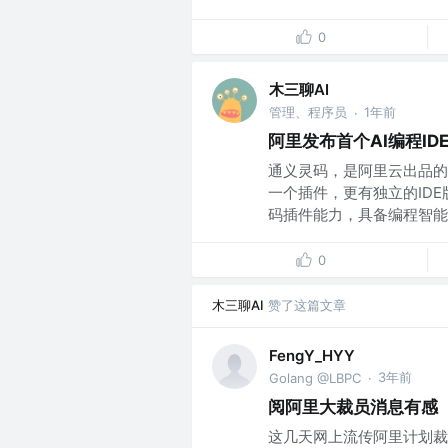
0
木三聊AI
管理、程序员
1年前
·
阿里发布首个AI编程IDE，
通义灵码，是阿里云出品的
一个插件，更有独立的ID
码插件能力，具备编程智能体
0
木三聊AI
赞了这篇文章
FengY_HYY
3年前
Golang @LBPC
·
阅阿里大裁员消息有感
这几天网上流传阿里计划裁员