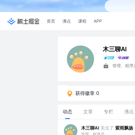
首页
沸点
课程
APP
木三聊AI
管理、程序
获得徽章 0
动态
文章
专栏
沸点
木三聊AI
关注了
紫雨飘扬
管理、程序员