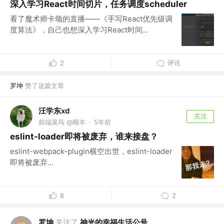
深入学习React时间切片，任务调度scheduler
看了魔术师卡颂的直播——《手写React优先级调
度算法》，自己也想深入学习React时间...
评论
2
罗坤
赞了这篇文章
汪学东xd
关注
前端菜鸟 @顺丰
5年前
·
eslint-loader即将被废弃，谁来接盘？
eslint-webpack-plugin横空出世，eslint-loader
即将被废弃...
8
2
罗坤
关注了
神光的幸福生活公号