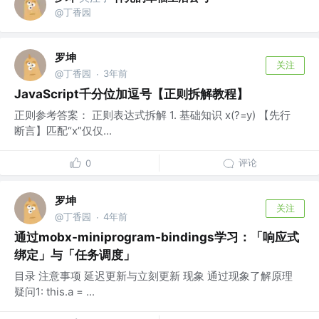
@丁香园
罗坤
关注
@丁香园
3年前
·
JavaScript千分位加逗号【正则拆解教程】
正则参考答案： 正则表达式拆解 1. 基础知识 x(?=y) 【先行
断言】匹配“x”仅仅...
评论
0
罗坤
关注
@丁香园
4年前
·
通过mobx-miniprogram-bindings学习：「响应式
绑定」与「任务调度」
目录 注意事项 延迟更新与立刻更新 现象 通过现象了解原理
疑问1: this.a = ...