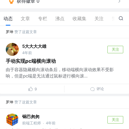
获得徽章 0
动态
文章
专栏
沸点
收藏集
关注
赞
11
罗坤
赞了这篇文章
5大大大大雄
关注
4年前
手动实现pc端横向滚动
由于容器隐藏横向滚动条后，移动端横向滚动效果不受影
响，但是pc端是无法通过鼠标进行横向滚...
评论
9
罗坤
赞了这篇文章
锅巴匆匆
关注
前端工程师
4年前
·