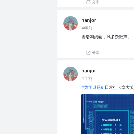
分享
hanjor
4年前
雪暗凋旗画，风多杂鼓声。--
分享
hanjor
4年前
#数字谜题#
日常打卡拿大奖