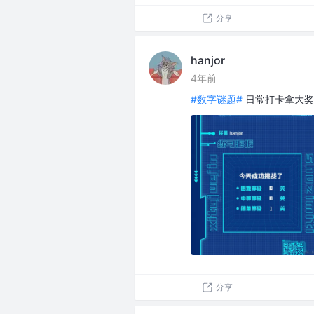
分享
hanjor
4年前
#数字谜题#
日常打卡拿大奖
分享