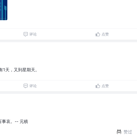
评论
点赞
有1天，又到星期天。
评论
点赞
事哀。-- 元稹
赞过