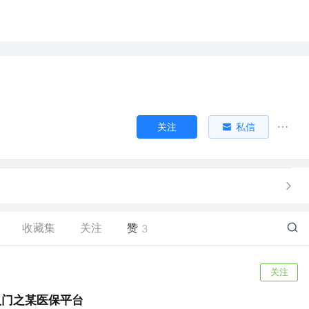
关注
私信
收藏集
关注
赞
3
关注
k入门之某医保平台