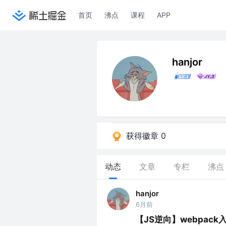
首页
沸点
课程
APP
hanjor
获得徽章 0
动态
文章
专栏
沸点
hanjor
6月前
【JS逆向】webpac