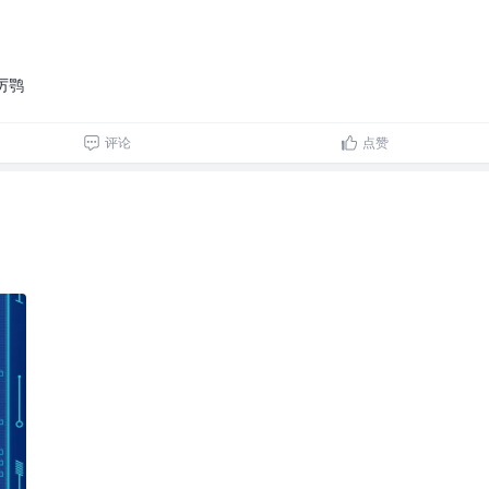
厉鹗
评论
点赞