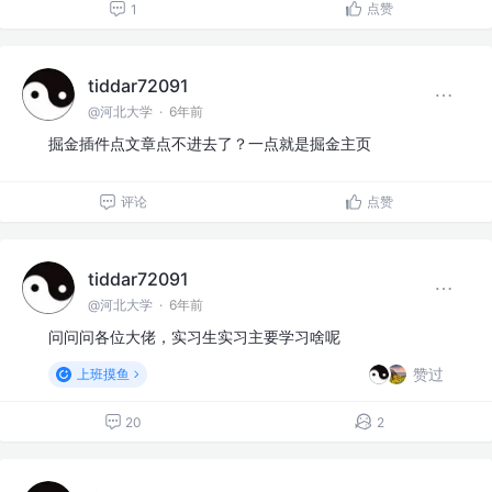
点赞
1
tiddar72091
@河北大学
·
6年前
掘金插件点文章点不进去了？一点就是掘金主页
评论
点赞
tiddar72091
@河北大学
·
6年前
问问问各位大佬，实习生实习主要学习啥呢
赞过
上班摸鱼
20
2