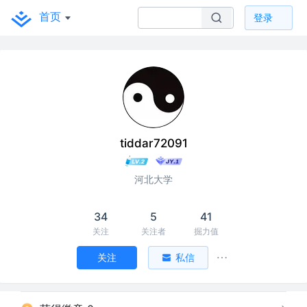
首页
登录
tiddar72091
河北大学
34
5
41
关注
关注者
掘力值
关注
私信