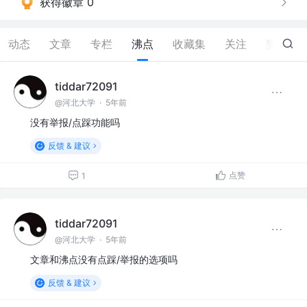
获得徽章 0
动态
文章
专栏
沸点
收藏集
关注
赞
135
tiddar72091
@河北大学
·
5年前
没有举报/点踩功能吗
反馈 & 建议
点赞
1
tiddar72091
@河北大学
·
5年前
文章和沸点没有点踩/举报的选项吗
反馈 & 建议