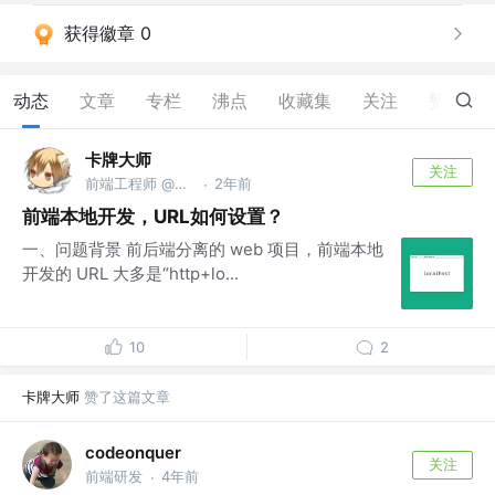
获得徽章 0
动态
文章
专栏
沸点
收藏集
关注
赞
7
卡牌大师
关注
前端工程师 @前腾讯工程师
2年前
·
前端本地开发，URL如何设置？
一、问题背景 前后端分离的 web 项目，前端本地
开发的 URL 大多是“http+lo...
10
2
卡牌大师
赞了这篇文章
codeonquer
关注
前端研发
4年前
·