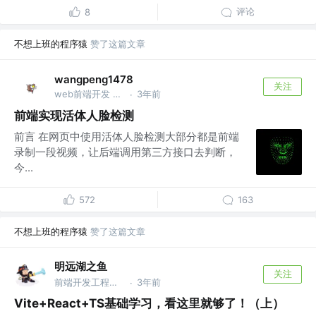
评论
8
不想上班的程序猿
赞了这篇文章
wangpeng1478
关注
web前端开发 @家里蹲
3年前
·
前端实现活体人脸检测
前言 在网页中使用活体人脸检测大部分都是前端
录制一段视频，让后端调用第三方接口去判断，
今...
572
163
不想上班的程序猿
赞了这篇文章
明远湖之鱼
关注
前端开发工程师/iOS开发工程师 @阿里巴巴-淘天集团
3年前
·
Vite+React+TS基础学习，看这里就够了！（上）