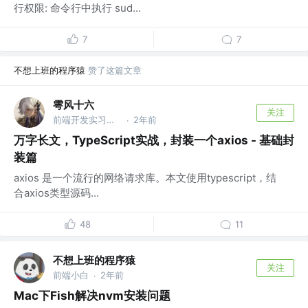
行权限: 命令行中执行 sud...
7
7
不想上班的程序猿
赞了这篇文章
雩风十六
关注
前端开发实习生 @百度 | 美团
2年前
·
万字长文，TypeScript实战，封装一个axios - 基础封
装篇
axios 是一个流行的网络请求库。本文使用typescript，结
合axios类型源码...
48
11
不想上班的程序猿
关注
前端小白
2年前
·
Mac下Fish解决nvm安装问题