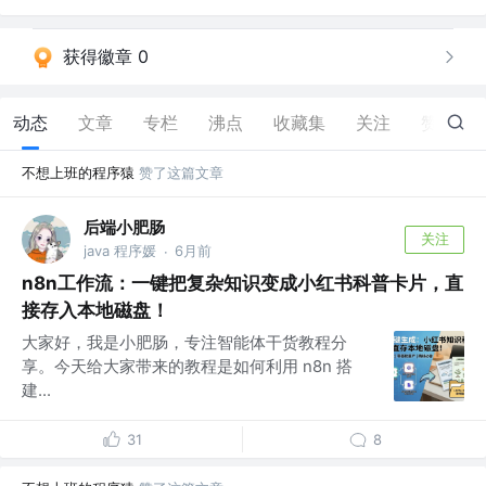
获得徽章 0
动态
文章
专栏
沸点
收藏集
关注
赞
59
不想上班的程序猿
赞了这篇文章
后端小肥肠
关注
java 程序媛
6月前
·
n8n工作流：一键把复杂知识变成小红书科普卡片，直
接存入本地磁盘！
大家好，我是小肥肠，专注智能体干货教程分
享。今天给大家带来的教程是如何利用 n8n 搭
建...
31
8