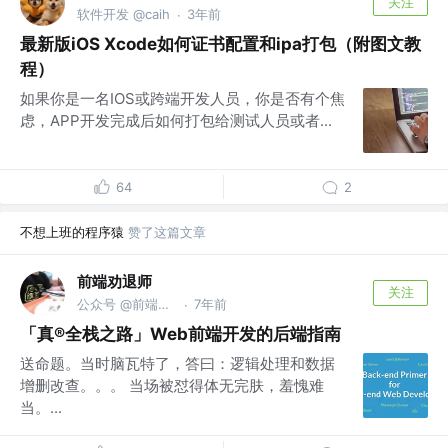
关注
软件开发 @caih
3年前
·
最新版iOS Xcode如何证书配置和ipa打包（附图文教
程）
如果你是一名IOS或跨端开发人员，你是否有个焦
虑，APP开发完成后如何打包给测试人员或者...
64
2
不想上班的程序猿
赞了这篇文章
前端劝退师
关注
公众号 @前端劝退师
7年前
·
「真®全栈之路」Web前端开发的后端指南
送命题。当时脑瓦特了，答曰：逻辑处理和数据
增删改查。。。 当场被怼得体无完肤，羞愧难
当。...