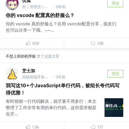
优弧
关注
前丨管理员丨首席客服君丨运营负责人 @掘金
3年前
·
你的 vscode 配置真的舒服么？
你的 vscode 真的舒服么？自用 vsocde配置分享，掘友们
也可以分享一下哦。~~...
509
138
不想上班的程序猿
赞了这篇文章
芝士加
关注
高级前端开发工程师
3年前
·
我写这10+个JavaScript单行代码，被组长夸代码写
得优雅！
有时候能一行代码解决，就尽量不用多行；本文
整理了工作非常有用的单行代码，这些需求都是
在开...
1.9k
177