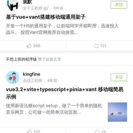
观默
关注
全干工程师 @/
6年前
·
基于vue+vant搭建移动端通用架子
开发一个H5的通用架子，让前端同学开箱即用，迅速投入
战斗。 按照Vant官网推荐自动按需...
566
121
不想上班的程序猿
赞了这篇文章
kingfine
关注
全战工程师
4年前
·
vue3.2+vite+typescript+pinia+vant 移动端简易
示例
使用新语法糖script setup，做了一个简单的随机
音乐网页，公司做一些简单活动页面...
132
13