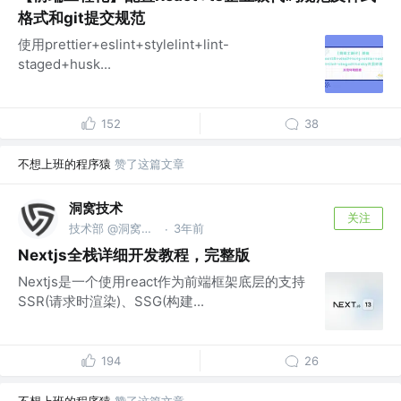
格式和git提交规范
使用prettier+eslint+stylelint+lint-
staged+husk...
152
38
不想上班的程序猿
赞了这篇文章
洞窝技术
关注
技术部 @洞窝数字
3年前
·
Nextjs全栈详细开发教程，完整版
Nextjs是一个使用react作为前端框架底层的支持
SSR(请求时渲染)、SSG(构建...
194
26
不想上班的程序猿
赞了这篇文章