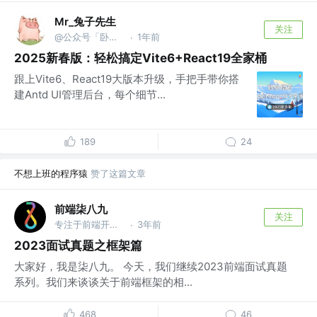
Mr_兔子先生
关注
@公众号「卧梅又闻花」
1年前
·
2025新春版：轻松搞定Vite6+React19全家桶
跟上Vite6、React19大版本升级，手把手带你搭
建Antd UI管理后台，每个细节...
189
24
不想上班的程序猿
赞了这篇文章
前端柒八九
关注
专注于前端开发技术/Rust及AI应用知识分享的Coder
3年前
·
2023面试真题之框架篇
大家好，我是柒八九。 今天，我们继续2023前端面试真题
系列。我们来谈谈关于前端框架的相...
468
46