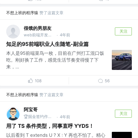
不想上班的程序猿
赞了这篇文章
很饿的男朋友
关注
web前端开发工程师
4年前
·
知足的95前端职业人生随笔-副业篇
本人是95前端菜鸟一枚，目前在广州打工混口饭
吃。刚好换了工作，感觉生活节奏变得慢了下
来，...
108
56
不想上班的程序猿
赞了这篇文章
阿宝哥
关注
🏆掘金签约作者 | 公众号@全栈修仙之路
4年前
·
用了 TS 条件类型，同事直呼 YYDS！
以后看到 T extends U ? X : Y 再也不怕了。精心