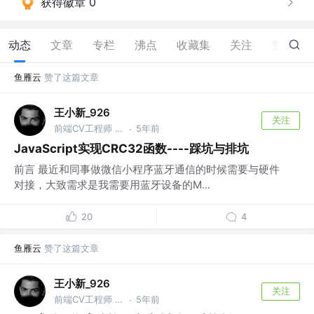
获得徽章 0
动态
文章
专栏
沸点
收藏集
关注
赞
171
鱼雁云
赞了这篇文章
王小新_926
关注
前端CV工程师 @TME
5年前
·
JavaScript实现CRC32函数----踩坑与排坑
前言 最近和同事做微信小程序蓝牙通信的时候需要与硬件
对接，大致需求是我需要用蓝牙设备的M...
20
4
鱼雁云
赞了这篇文章
王小新_926
关注
前端CV工程师 @TME
5年前
·