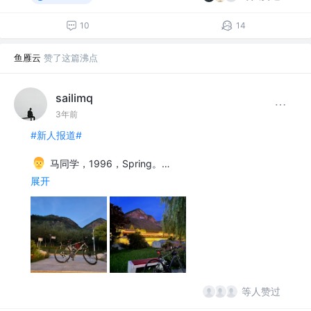
10
14
鱼雁云
赞了这篇沸点
sailimq
3年前
#新人报道#
马同学，1996，Spring。…
展开
等人赞过