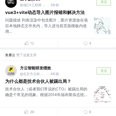
关注
前端CV工程师 @TME
3年前
·
vue3+vite动态导入图片报错和解决方法
问题描述 列表渲染中包含图片，图片资源放在项
目本地静态文件夹内，导入进当前页面模板内使
用...
12
4
鱼雁云
赞了这篇文章
方云智能研发绩效
关注
@北京方云科技有限公司
4年前
·
为什么都是技术合伙人被踢出局？
技术合伙人（或者我们常说的CTO）被踢出局的
确是个常见的现象。根据2014年福布斯杂志统...
39
8