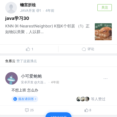
蟾宫折桂
关注
JAVA开发 @1
4年前
·
java学习30
KNN (K-NearestNeighbor) K指K个邻居 （1）正
如物以类聚，人以群...
评论
1
鱼雁云
赞了这篇沸点
小可爱鲍鲍
安卓开发 @大连纬创
·
4年前
不想上班 怎么办
等人赞过
掘友请回答
25
8