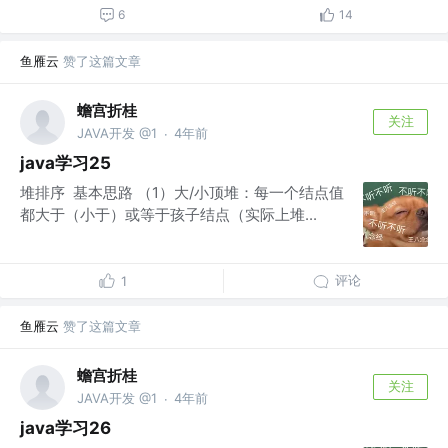
6
14
鱼雁云
赞了这篇文章
蟾宫折桂
关注
JAVA开发 @1
4年前
·
java学习25
堆排序 基本思路 （1）大/小顶堆：每一个结点值
都大于（小于）或等于孩子结点（实际上堆...
评论
1
鱼雁云
赞了这篇文章
蟾宫折桂
关注
JAVA开发 @1
4年前
·
java学习26