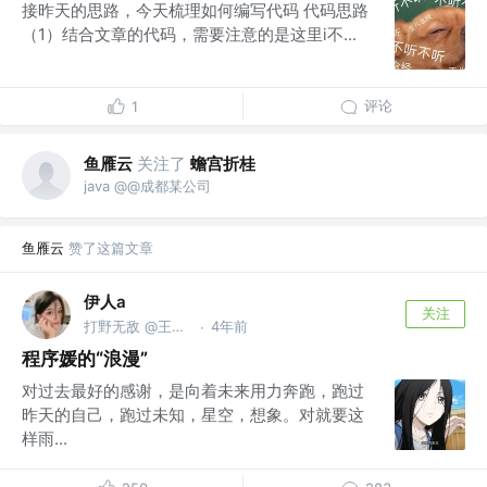
接昨天的思路，今天梳理如何编写代码 代码思路
（1）结合文章的代码，需要注意的是这里i不...
评论
1
鱼雁云
关注了
蟾宫折桂
java @@成都某公司
鱼雁云
赞了这篇文章
伊人a
关注
打野无敌 @王者峡谷
4年前
·
程序媛的“浪漫”
对过去最好的感谢，是向着未来用力奔跑，跑过
昨天的自己，跑过未知，星空，想象。对就要这
样雨...