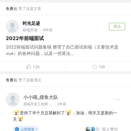
鱼雁云
赞了这篇文章
时光足迹
关注
前端开发
4年前
·
2022年前端面试
2022前端面试问题集锦 整理了自己面试前端（主要技术是
vue）的各种问题，以及一些算法...
1.2k
136
鱼雁云
赞了这篇沸点
小小喵_摸鱼大队
前端开发工程师 @成都
·
3年前
坚持了半个月总算解封了
，加油，明天又是新的一
天
等人赞过
上班摸鱼