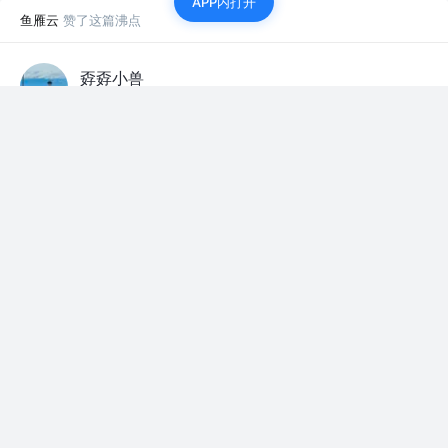
APP内打开
鱼雁云
赞了这篇沸点
孬孬小兽
4年前
有没有穿起来比较舒服的衣服，夏天
等人赞过
掘友请回答
90
118
鱼雁云
赞了这篇文章
王小新_926
关注
前端CV工程师 @TME
4年前
·
Vue H5页面与Android和IOS交互（Vue部分）
美好的结局总有一个良好的开端 最近在调研一个
需求，需要通过移动数据采集基站与安卓平板通
信...