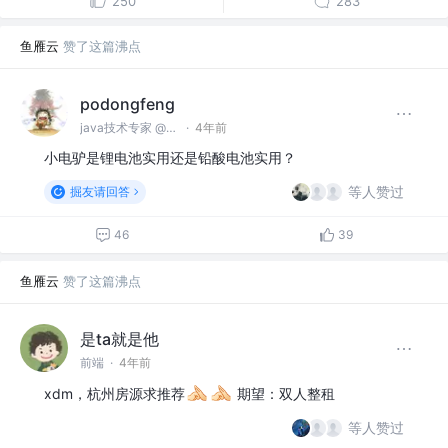
250
283
鱼雁云
赞了这篇沸点
podongfeng
java技术专家 @久婵物联
·
4年前
小电驴是锂电池实用还是铅酸电池实用？
等人赞过
掘友请回答
46
39
鱼雁云
赞了这篇沸点
是ta就是他
前端
·
4年前
xdm，杭州房源求推荐
期望：双人整租
等人赞过