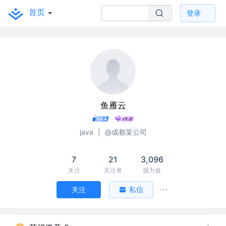
首页
登录
鱼雁云
java
|
@成都某公司
7
21
3,096
关注
关注者
掘力值
关注
私信