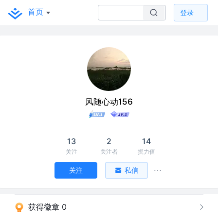
首页
登录
风随心动156
13
2
14
关注
关注者
掘力值
关注
私信
获得徽章 0