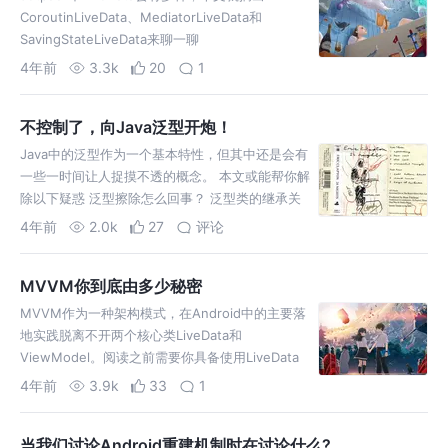
CoroutinLiveData、MediatorLiveData和
SavingStateLiveData来聊一聊
4年前
3.3k
20
1
不控制了，向Java泛型开炮！
Java中的泛型作为一个基本特性，但其中还是会有
一些一时间让人捉摸不透的概念。 本文或能帮你解
除以下疑惑 泛型擦除怎么回事？ 泛型类的继承关
系是怎么被破坏的？ PECS原则是怎么回事？ 泛型
4年前
2.0k
27
评论
擦除如何获
MVVM你到底由多少秘密
MVVM作为一种架构模式，在Android中的主要落
地实践脱离不开两个核心类LiveData和
ViewModel。阅读之前需要你具备使用LiveData
和ViewModel的基本使用。
4年前
3.9k
33
1
当我们讨论Android重建机制时在讨论什么?