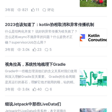
3年前
821
11
评论
2023也该知道了：kotlin协程取消和异常传播机制
什么是结构化并发？ 说好的异常传播为啥失效了？
怎么还有async不抛异常的问题？什么姿势才正
确？supervisorJob怎么用？
CoroutineExceptionHandler怎么用？
3年前
3.0k
23
5
视角拉高，系统性地梳理下Gradle
Gradle中一些概念理清他们的含义关系对我们使用
和深入理解Gradle至关重要。 Gradle的生命周期
是其运行的基石，理解它他才能用的顺，钻的精。
Gradle学习曲线陡峭，系统的高视角去理解。
3年前
3.6k
40
6
细说Jetpack中那些LiveData们
Jetpack中LiveData会有多种，本文就摘出