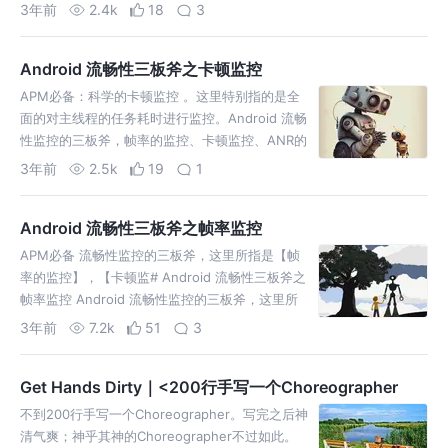
务调度以及为了解决ANR采集系统信息最后给出了
3年前
2.4k
18
3
分析解决。
Android 流畅性三板斧之卡顿监控
APM必备：科学的卡顿监控 。这里特别指的是全
面的对主线程的任务耗时进行监控。Android 流畅
性监控的三板斧，帧率的监控、卡顿监控、ANR的
监控。该篇是卡顿监控。
3年前
2.5k
19
1
Android 流畅性三板斧之帧率监控
APM必备 流畅性监控的三板斧，这里所指是【帧
率的监控】，【卡顿监# Android 流畅性三板斧之
帧率监控 Android 流畅性监控的三板斧，这里所
指是【帧率的监控】，【卡顿监控】和【ANR的
3年前
7.2k
51
3
Get Hands Dirty｜<200行手写一个Choreographer
不到200行手写一个Choreographer。写完之后神
清气爽；神乎其神的Choreographer不过如此。