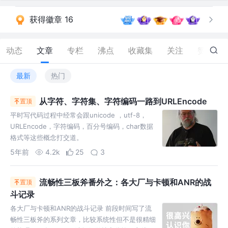
获得徽章 16
动态
文章
专栏
沸点
收藏集
关注
赞
116
最新
热门
从字符、字符集、字符编码一路到URLEncode
置顶
平时写代码过程中经常会跟unicode ，utf-8，
URLEncode，字符编码，百分号编码，char数据
格式等这些概念打交道。
5年前
4.2k
25
3
流畅性三板斧番外之：各大厂与卡顿和ANR的战
置顶
斗记录
各大厂与卡顿和ANR的战斗记录 前段时间写了流
畅性三板斧的系列文章，比较系统性但不是很精细