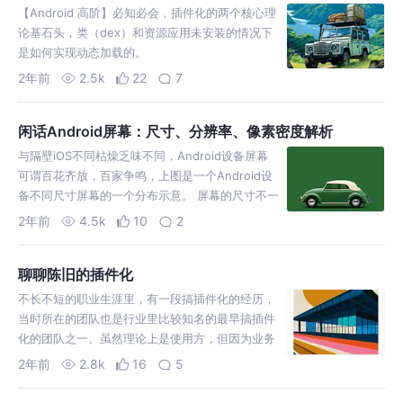
【Android 高阶】必知必会，插件化的两个核心理
论基石头，类（dex）和资源应用未安装的情况下
是如何实现动态加载的。
2年前
2.5k
22
7
闲话Android屏幕：尺寸、分辨率、像素密度解析
与隔壁iOS不同枯燥乏味不同，Android设备屏幕
可谓百花齐放，百家争鸣，上图是一个Android设
备不同尺寸屏幕的一个分布示意。 屏幕的尺寸不一
样，6英寸，5.5英寸。 屏幕的像素点数量
2年前
4.5k
10
2
聊聊陈旧的插件化
不长不短的职业生涯里，有一段搞插件化的经历，
当时所在的团队也是行业里比较知名的最早搞插件
化的团队之一。虽然理论上是使用方，但因为业务
的需要，要把大插件拆成更小颗粒度的小插件，所
2年前
2.8k
16
5
以会比较深度的做源码级别