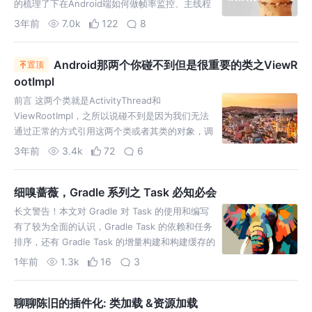
的梳理了下在Android端如何做帧率监控、主线程
耗时监控、以及ANR 的监控。
3年前
7.0k
122
8
Android那两个你碰不到但是很重要的类之ViewR
置顶
ootImpl
前言 这两个类就是ActivityThread和
ViewRootImpl，之所以说碰不到是因为我们无法
通过正常的方式引用这两个类或者其类的对象，调
用方法或者直接拿他的属性。但他们其实又无处不
3年前
3.4k
72
6
在
细嗅蔷薇，Gradle 系列之 Task 必知必会
长文警告！本文对 Gradle 对 Task 的使用和编写
有了较为全面的认识，Gradle Task 的依赖和任务
排序，还有 Gradle Task 的增量构建和构建缓存的
运行原理。
1年前
1.3k
16
3
聊聊陈旧的插件化: 类加载 &资源加载