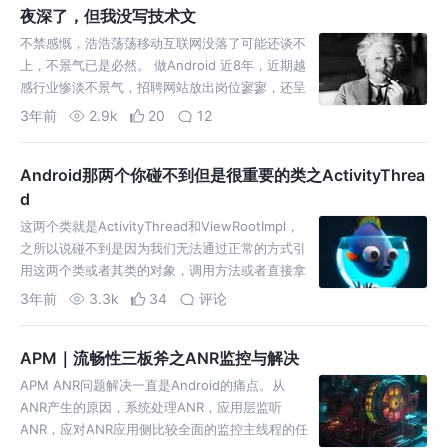
夜深了，但我没写技术文
不禁感慨，浩浩荡荡移动互联网没落了可能还谈不
上，不景气已是必然。 做Android 近8年，近期越
感行业惨淡不景气，招聘网站放出岗位寥寥，还呈
现薪资低待遇的共同特点。遥想当年刚
3年前
2.9k
20
12
Android那两个你碰不到但是很重要的类之ActivityThrea
d
这两个类就是ActivityThread和ViewRootImpl，
之所以说碰不到是因为我们无法通过正常的方式引
用这两个类或者其类的对象，调用方法或者直接拿
他的属性。但他们其实又无处不在，应用开发中很
3年前
3.3k
34
评论
APM｜流畅性三板斧之ANR监控与解决
APM ANR问题解决一直是Android的痛点。从
ANR产生的原因，系统处理ANR，应用层监听
ANR，应对ANR应用侧比较全面的监控主线程的任