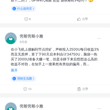
双十二到了，GPW4代鹰眼 还是 炼狱蝰蛇V4pro？
什么值得买
点赞
8
劳斯劳斯小雅
9月前
在小飞机上接触到节点挖矿，声称投入2500U每日收益3%
而且无质押，算了下90天后本利合计34750U，脑袋一热
买了2000U准备大赚一笔，但是冷静下来后想想这么高的
收益不对劲，在知乎上一搜果然有类似的骗局，而…
展开
理财交流圈
点赞
10
劳斯劳斯小雅