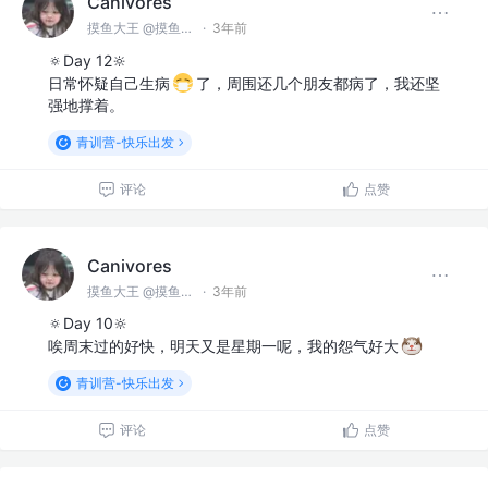
Canivores
摸鱼大王 @摸鱼公司
·
3年前
🔅Day 12🔆
日常怀疑自己生病
了，周围还几个朋友都病了，我还坚
强地撑着。
青训营-快乐出发
评论
点赞
Canivores
摸鱼大王 @摸鱼公司
·
3年前
🔅Day 10🔆
唉周末过的好快，明天又是星期一呢，我的怨气好大
青训营-快乐出发
评论
点赞