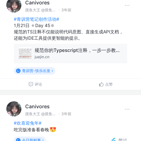
Canivores
摸鱼大王 @摸鱼公司
·
3年前
#青训营笔记创作活动#
1月21日 🔅Day 45🔆
规范的TS注释不仅能说明代码意图、直接生成API文档，
还能为IDE工具提供更智能的提示。
规范你的Typescript注释，一步一步教你生成API文档
juejin.cn
青训营-快乐出发
评论
点赞
Canivores
摸鱼大王 @摸鱼公司
·
3年前
#欢喜迎兔年#
吃完饭准备看春晚
赞过
今日新鲜事