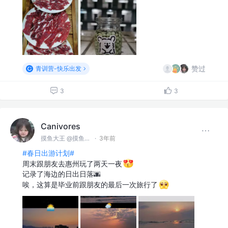
赞过
青训营-快乐出发
3
3
Canivores
摸鱼大王 @摸鱼公司
·
3年前
#春日出游计划#
周末跟朋友去惠州玩了两天一夜
记录了海边的日出日落🌆
唉，这算是毕业前跟朋友的最后一次旅行了