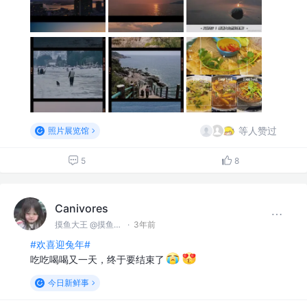
等人赞过
照片展览馆
5
8
Canivores
摸鱼大王 @摸鱼公司
·
3年前
#欢喜迎兔年#
吃吃喝喝又一天，终于要结束了
今日新鲜事