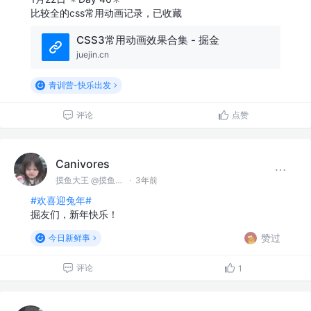
比较全的css常用动画记录，已收藏
CSS3常用动画效果合集 - 掘金
juejin.cn
青训营-快乐出发
评论
点赞
Canivores
摸鱼大王 @摸鱼公司
·
3年前
#欢喜迎兔年#
掘友们，新年快乐！
赞过
今日新鲜事
评论
1