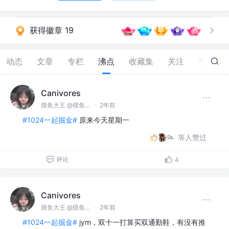
获得徽章 19
动态
文章
专栏
沸点
收藏集
关注
赞
347
Canivores
摸鱼大王 @摸鱼公司
·
2年前
#1024一起掘金#
原来今天星期一
等人赞过
评论
4
Canivores
摸鱼大王 @摸鱼公司
·
2年前
#1024一起掘金#
jym，双十一打算买双通勤鞋，有没有推