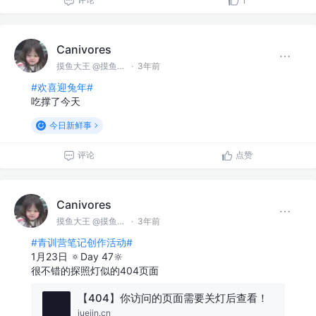
1
Canivores
摸鱼大王 @摸鱼公司
·
3年前
#欢喜迎兔年#
吃撑了今天
今日新鲜事
评论
点赞
Canivores
摸鱼大王 @摸鱼公司
·
3年前
#青训营笔记创作活动#
1月23日 🔅Day 47🔆
很不错的探照灯似的404页面
【404】你访问的页面需要关灯后查看！
juejin.cn