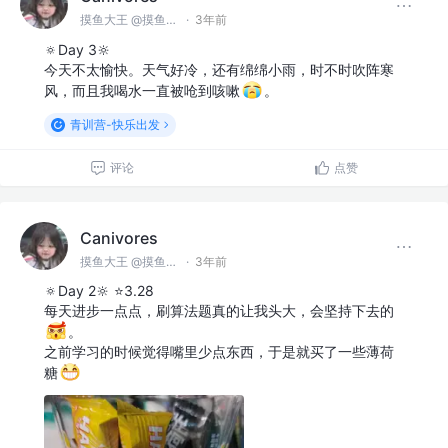
摸鱼大王 @摸鱼公司
·
3年前
🔅Day 3🔆
今天不太愉快。天气好冷，还有绵绵小雨，时不时吹阵寒
风，而且我喝水一直被呛到咳嗽
。
青训营-快乐出发
评论
点赞
Canivores
摸鱼大王 @摸鱼公司
·
3年前
🔅Day 2🔆 ⭐3.28
每天进步一点点，刷算法题真的让我头大，会坚持下去的
。
之前学习的时候觉得嘴里少点东西，于是就买了一些薄荷
糖