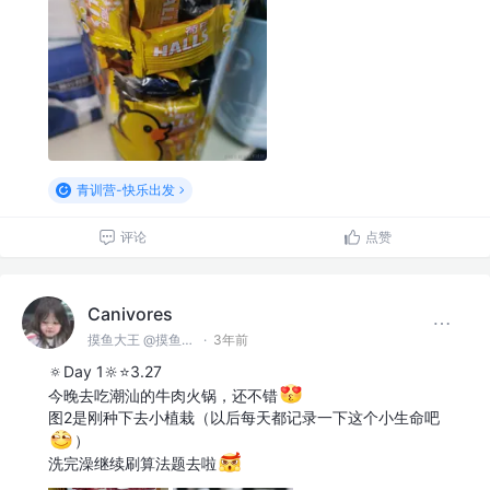
青训营-快乐出发
评论
点赞
Canivores
摸鱼大王 @摸鱼公司
·
3年前
🔅Day 1🔆⭐3.27
今晚去吃潮汕的牛肉火锅，还不错
图2是刚种下去小植栽（以后每天都记录一下这个小生命吧
）
洗完澡继续刷算法题去啦