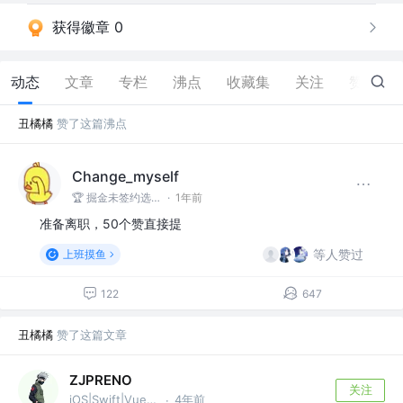
获得徽章 0
动态
文章
专栏
沸点
收藏集
关注
赞
5
丑橘橘
赞了这篇沸点
Change_myself
🏆 掘金未签约选手 @心脏跳动
·
1年前
准备离职，50个赞直接提
等人赞过
上班摸鱼
122
647
丑橘橘
赞了这篇文章
ZJPRENO
关注
iOS|Swift|Vue|Flutter|JS|鸿蒙
4年前
·