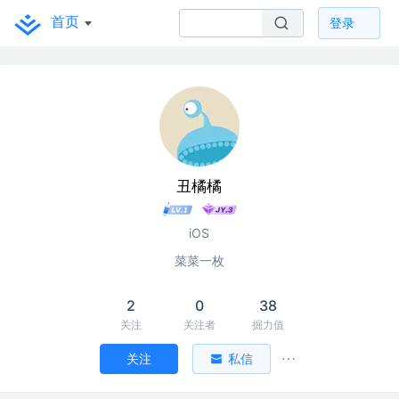
首页
登录
丑橘橘
iOS
菜菜一枚
2
0
38
关注
关注者
掘力值
关注
私信