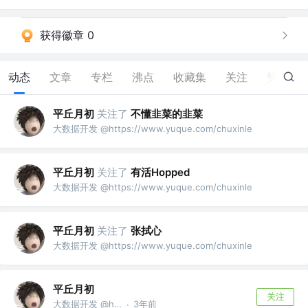
获得徽章 0
动态
文章
专栏
沸点
收藏集
关注
赞
0
平丘月初
关注了
不懂韭菜的韭菜
大数据开发 @https://www.yuque.com/chuxinle
平丘月初
关注了
有活Hopped
大数据开发 @https://www.yuque.com/chuxinle
平丘月初
关注了
张拭心
大数据开发 @https://www.yuque.com/chuxinle
平丘月初
关注
大数据开发 @https://www.yuque.com/chuxinle
3年前
·