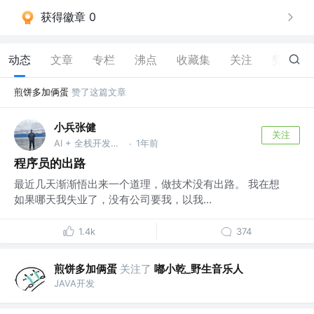
获得徽章 0
动态
文章
专栏
沸点
收藏集
关注
赞
42
煎饼多加俩蛋
赞了这篇文章
小兵张健
关注
AI + 全栈开发工程师 @jianzhangg@qq.com
1年前
·
程序员的出路
最近几天渐渐悟出来一个道理，做技术没有出路。 我在想
如果哪天我失业了，没有公司要我，以我...
1.4k
374
煎饼多加俩蛋
关注了
嘟小乾_野生音乐人
JAVA开发