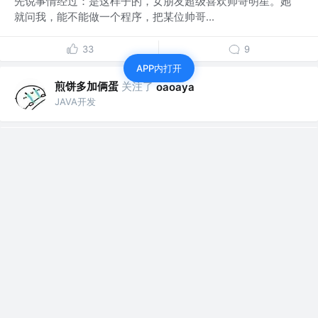
先说事情经过：是这样子的，女朋友超级喜欢帅哥明星。她
就问我，能不能做一个程序，把某位帅哥...
33
9
APP内打开
煎饼多加俩蛋
关注了
oaoaya
JAVA开发
煎饼多加俩蛋
关注了
LexSaints
JAVA开发
煎饼多加俩蛋
关注了
程序员鱼皮
JAVA开发
煎饼多加俩蛋
赞了这篇文章
程序员鱼皮
关注
编程导航 @codefather.cn
5年前
·