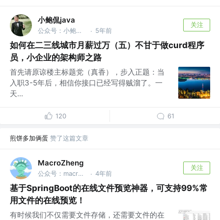
小鲍侃java
关注
公众号：小鲍侃java
5年前
·
如何在二三线城市月薪过万（五）不甘于做curd程序
员，小企业的架构师之路
首先请原谅楼主标题党（真香），步入正题：当
入职3-5年后，相信你接口已经写得贼溜了。一
天...
120
61
煎饼多加俩蛋
赞了这篇文章
MacroZheng
关注
公众号：macrozheng
4年前
·
基于SpringBoot的在线文件预览神器，可支持99%常
用文件的在线预览！
有时候我们不仅需要文件存储，还需要文件的在