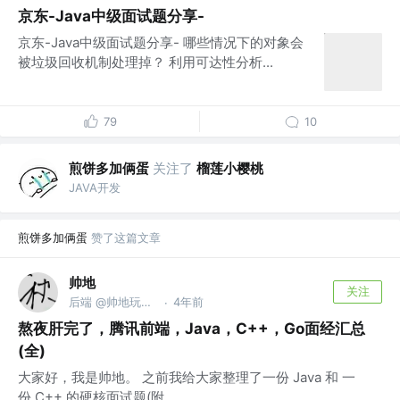
京东-Java中级面试题分享-
京东-Java中级面试题分享- 哪些情况下的对象会
被垃圾回收机制处理掉？ 利用可达性分析...
79
10
煎饼多加俩蛋
关注了
榴莲小樱桃
JAVA开发
煎饼多加俩蛋
赞了这篇文章
帅地
关注
后端 @帅地玩编程
4年前
·
熬夜肝完了，腾讯前端，Java，C++，Go面经汇总
(全)
大家好，我是帅地。 之前我给大家整理了一份 Java 和 一
份 C++ 的硬核面试题(附...