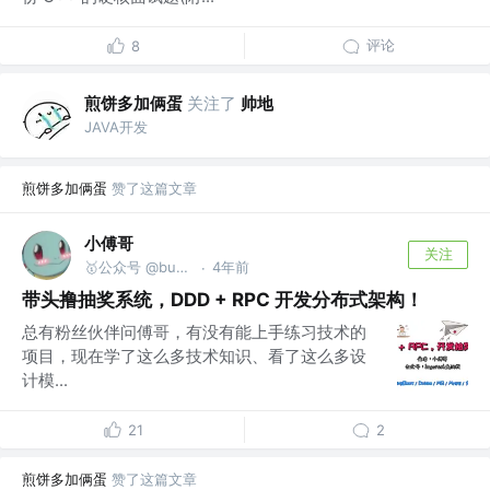
评论
8
煎饼多加俩蛋
关注了
帅地
JAVA开发
煎饼多加俩蛋
赞了这篇文章
小傅哥
关注
🥇公众号 @bugstack虫洞栈 | bugstack.cn
4年前
·
带头撸抽奖系统，DDD + RPC 开发分布式架构！
总有粉丝伙伴问傅哥，有没有能上手练习技术的
项目，现在学了这么多技术知识、看了这么多设
计模...
21
2
煎饼多加俩蛋
赞了这篇文章