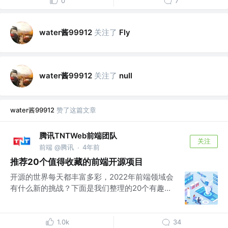
0
7
water酱99912
关注了
Fly
water酱99912
关注了
nuIl
water酱99912
赞了这篇文章
腾讯TNTWeb前端团队
关注
前端 @腾讯
4年前
·
推荐20个值得收藏的前端开源项目
开源的世界每天都丰富多彩，2022年前端领域会
有什么新的挑战？下面是我们整理的20个有趣...
1.0k
34