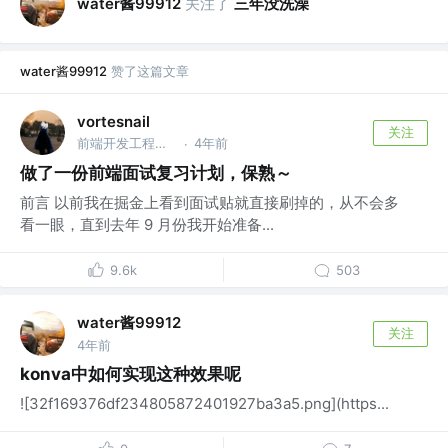
water酱99912
关注了
三年没洗澡
water酱99912
赞了这篇文章
vortesnail
关注
前端开发工程师 @emm
4年前
·
做了一份前端面试复习计划，保熟～
前言 以前我在掘金上看到面试贴就直接刷掉的，从不会多
看一眼，直到去年 9 月份我开始准备...
9.6k
503
water酱99912
关注
4年前
konva中如何实现这种效果呢
![32f169376df234805872401927ba3a5.png](https...