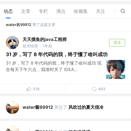
动态
文章
专栏
沸点
收藏集
关注
赞
17
water酱99912
赞了这篇文章
天天摸鱼的java工程师
关注
技术经理
1年前
·
31 岁，写了 8 年代码的我，终于懂了啥叫成功
31 岁，写了 8 年代码的我，终于懂了啥叫成功 现
在每天下午六点，我准时关了 IDEA...
518
493
water酱99912
关注了
风吹过的夏天很冷