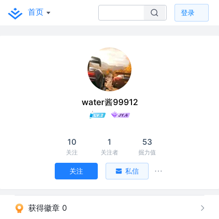
首页
登录
water酱99912
10
1
53
关注
关注者
掘力值
关注
私信
获得徽章 0