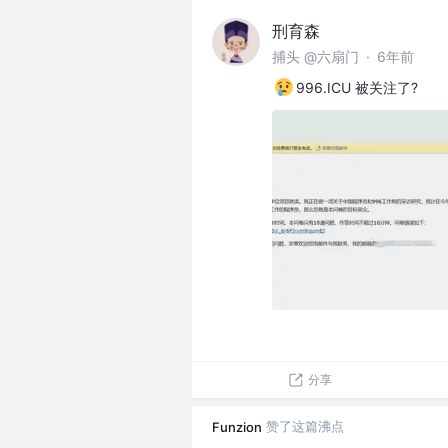
刑育森
捕头 @六扇门
·
6年前
996.ICU 被关注了?
分享
赞了这篇沸点
Funzion