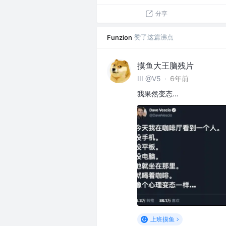
分享
赞了这篇沸点
Funzion
摸鱼大王脑残片
III @V5
·
6年前
我果然变态…
上班摸鱼