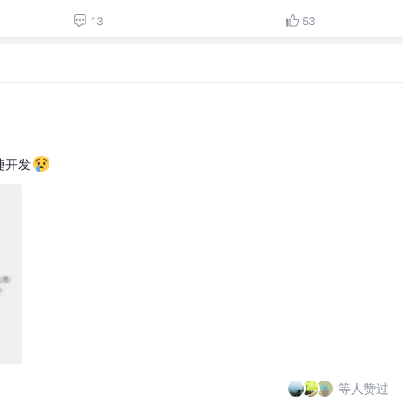
13
53
捷开发
等人赞过