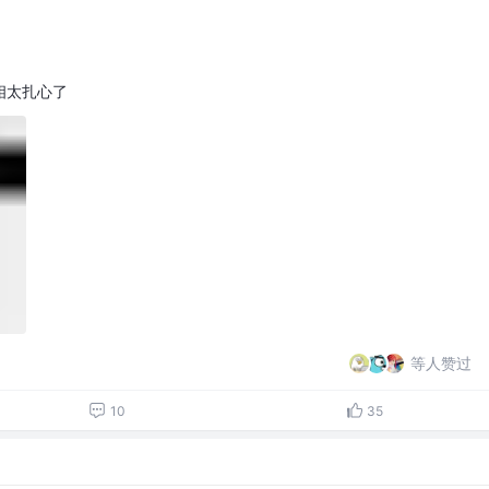
相太扎心了
等人赞过
10
35