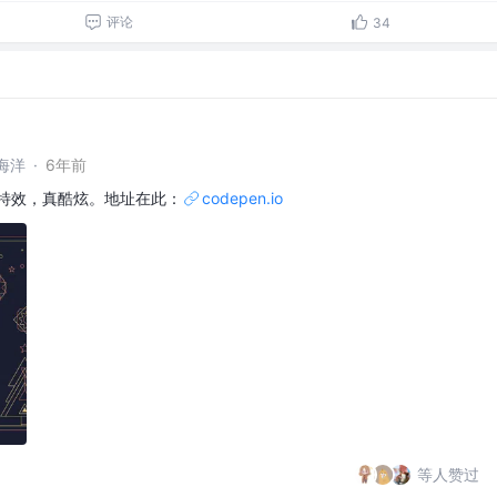
评论
34
海洋
·
6年前
新年特效，真酷炫。地址在此：
codepen.io
等人赞过