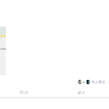
等人赞过
20
6