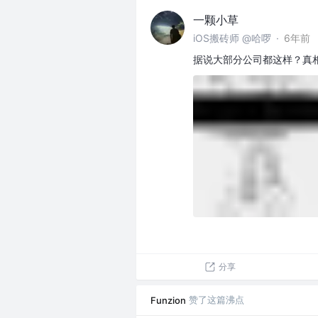
一颗小草
iOS搬砖师 @哈啰
·
6年前
据说大部分公司都这样？真
分享
赞了这篇沸点
Funzion