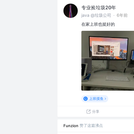
专业捡垃圾20年
java @垃圾公司
·
6年前
在家上班也挺好的
上班摸鱼
分享
赞了这篇沸点
Funzion