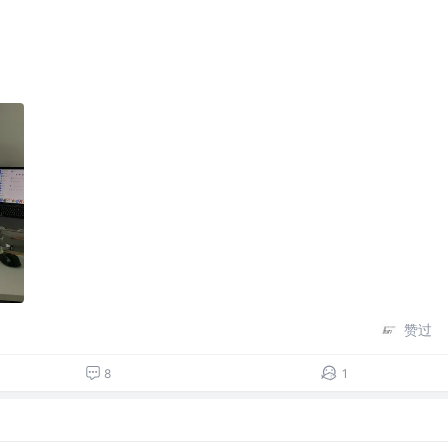
赞过
8
1