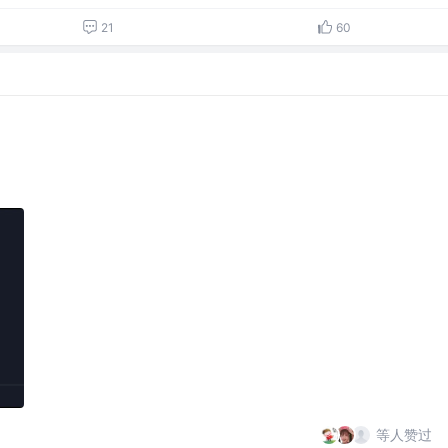
21
60
等人赞过