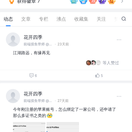
获得徽章 7
动态
文章
专栏
沸点
收藏集
关注
赞
151
花开四季
前端摸鱼带师 @名不见经传沙雕公司
·
23天前
江湖路远，有缘再见
等人赞过
6
5
花开四季
前端摸鱼带师 @名不见经传沙雕公司
·
27天前
今年刚注册的苹果账号，怎么绑定了一家公司，还申请了
那么多证书之类的