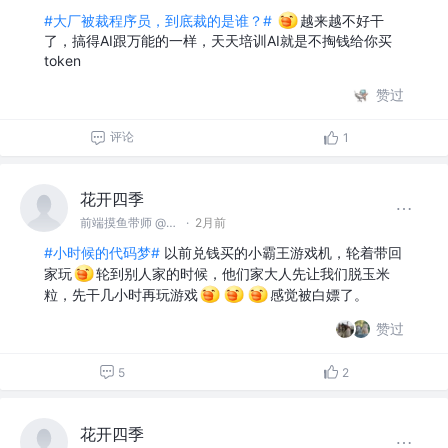
#大厂被裁程序员，到底裁的是谁？#
越来越不好干
了，搞得AI跟万能的一样，天天培训AI就是不掏钱给你买
token
赞过
评论
1
花开四季
前端摸鱼带师 @名不见经传沙雕公司
·
2月前
#小时候的代码梦#
以前兑钱买的小霸王游戏机，轮着带回
家玩
轮到别人家的时候，他们家大人先让我们脱玉米
粒，先干几小时再玩游戏
感觉被白嫖了。
赞过
5
2
花开四季