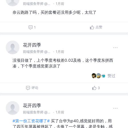
前端摸鱼带师 @名不见经传沙雕公司
·
1月前
奈云跑路了吗，买的套餐还没用多少呢，太坑了
点赞
1
花开四季
前端摸鱼带师 @名不见经传沙雕公司
·
1月前
没项目做了，上个季度考核差0.02及格，这个季度东拼西
凑，下个季度感觉要凉凉了
赞过
评论
3
花开四季
前端摸鱼带师 @名不见经传沙雕公司
·
1月前
#第一份工资花哪了#
买了台华为p40,感觉挺好用的，用
了四五年屏幕被摔坏了，去换了一个屏幕，老是失触，感