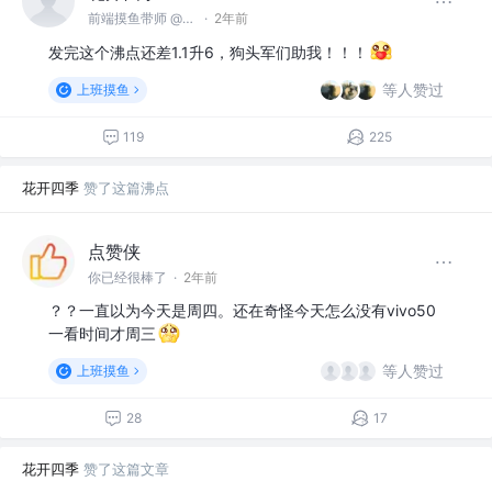
前端摸鱼带师 @名不见经传沙雕公司
·
2年前
发完这个沸点还差1.1升6，狗头军们助我！！！
等人赞过
上班摸鱼
119
225
花开四季
赞了这篇沸点
点赞侠
你已经很棒了
·
2年前
？？一直以为今天是周四。还在奇怪今天怎么没有vivo50
一看时间才周三
等人赞过
上班摸鱼
28
17
花开四季
赞了这篇文章