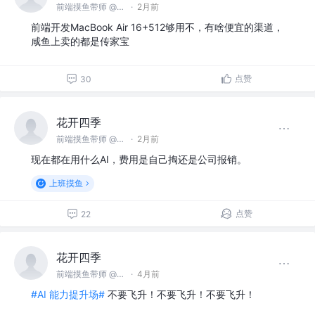
前端摸鱼带师 @名不见经传沙雕公司
·
2月前
前端开发MacBook Air 16+512够用不，有啥便宜的渠道，
咸鱼上卖的都是传家宝
点赞
30
花开四季
前端摸鱼带师 @名不见经传沙雕公司
·
2月前
现在都在用什么AI，费用是自己掏还是公司报销。
上班摸鱼
点赞
22
花开四季
前端摸鱼带师 @名不见经传沙雕公司
·
4月前
#AI 能力提升场#
不要飞升！不要飞升！不要飞升！