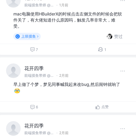
前端摸鱼带师 @名不见经传沙雕公司
·
1月前
mac电脑使用HBuilderX的时候点击左侧文件的时候会把软
件关了，有大佬知道什么原因吗，触发几率非常大，难
受。
赞过
上班摸鱼
7
1
花开四季
前端摸鱼带师 @名不见经传沙雕公司
·
2月前
早上做了个梦，梦见同事喊我起来改bug,然后闹钟就响了
点赞
6
花开四季
前端摸鱼带师 @名不见经传沙雕公司
·
2月前