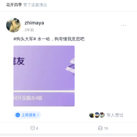
花开四季
赞了这篇沸点
zhimaya
2年前
#狗头大军# 水一哈，狗哥懂我意思吧
等人赞过
上班摸鱼
6
16