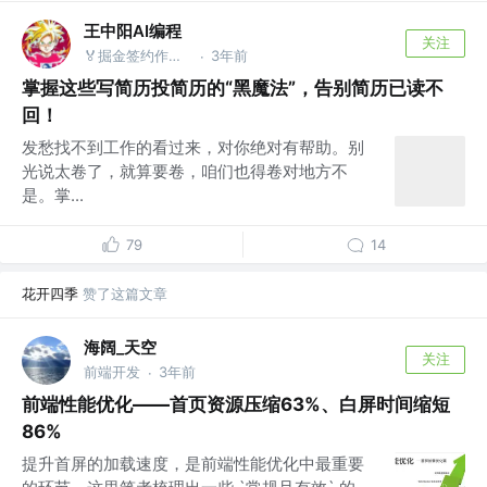
王中阳AI编程
关注
🏅掘金签约作者 @后端就业陪跑训练营
3年前
·
掌握这些写简历投简历的“黑魔法”，告别简历已读不
回！
发愁找不到工作的看过来，对你绝对有帮助。别
光说太卷了，就算要卷，咱们也得卷对地方不
是。掌...
79
14
花开四季
赞了这篇文章
海阔_天空
关注
前端开发
3年前
·
前端性能优化——首页资源压缩63%、白屏时间缩短
86%
提升首屏的加载速度，是前端性能优化中最重要