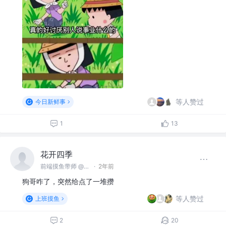
等人赞过
今日新鲜事
1
13
花开四季
前端摸鱼带师 @名不见经传沙雕公司
·
2年前
狗哥咋了，突然给点了一堆攒
等人赞过
上班摸鱼
2
20