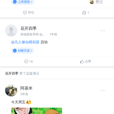
赞过
上班摸鱼
评论
1
花开四季
前端摸鱼带师 @名不见经传沙雕公司
·
1年前
@凡人修仙模拟器
启动
AI聊天室
点赞
14
花开四季
赞了这篇沸点
阿基米
2年前
今天周五