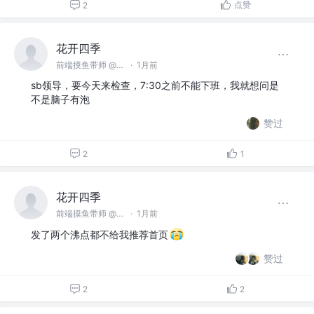
点赞
2
花开四季
前端摸鱼带师 @名不见经传沙雕公司
·
1月前
sb领导，要今天来检查，7:30之前不能下班，我就想问是
不是脑子有泡
赞过
2
1
花开四季
前端摸鱼带师 @名不见经传沙雕公司
·
1月前
发了两个沸点都不给我推荐首页
赞过
2
2