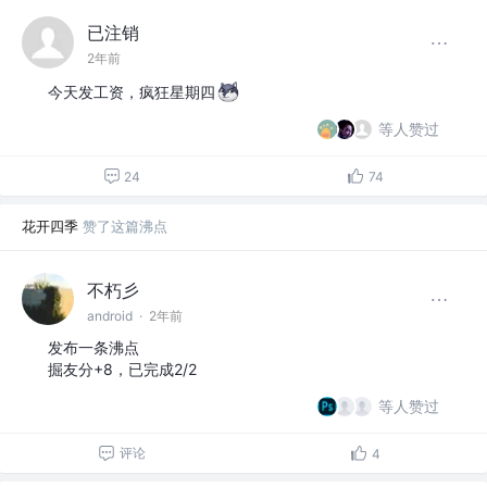
已注销
2年前
今天发工资，疯狂星期四
等人赞过
24
74
花开四季
赞了这篇沸点
不朽彡
android
·
2年前
发布一条沸点
掘友分+8，已完成2/2
等人赞过
评论
4