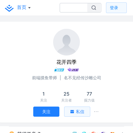
首页
登录
花开四季
前端摸鱼带师
|
名不见经传沙雕公司
1
25
77
关注
关注者
掘力值
关注
私信