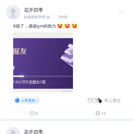
花开四季
前端摸鱼带师 @名不见经传沙雕公司
·
2年前
6级了，感谢jym的助力
等人赞过
上班摸鱼
8
13
花开四季