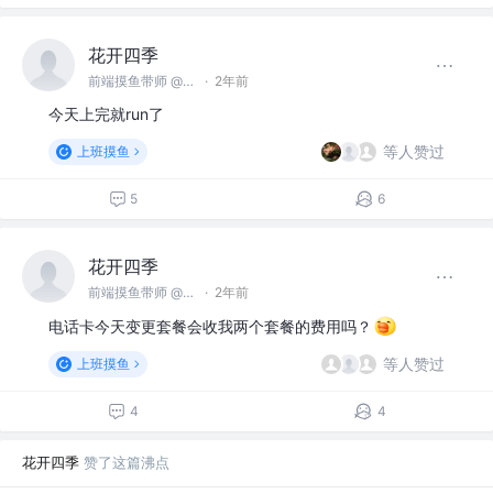
花开四季
前端摸鱼带师 @名不见经传沙雕公司
·
2年前
今天上完就run了
等人赞过
上班摸鱼
5
6
花开四季
前端摸鱼带师 @名不见经传沙雕公司
·
2年前
电话卡今天变更套餐会收我两个套餐的费用吗？
等人赞过
上班摸鱼
4
4
花开四季
赞了这篇沸点