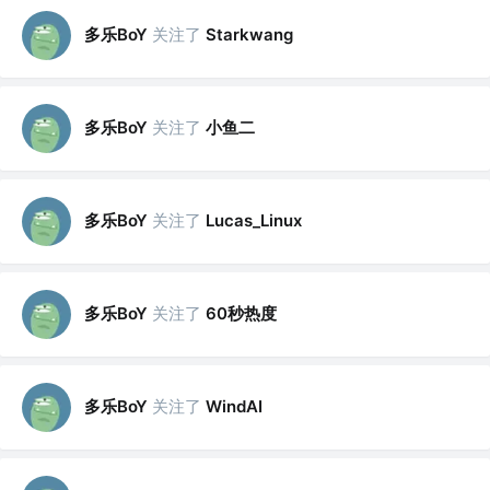
多乐BoY
关注了
Starkwang
多乐BoY
关注了
小鱼二
多乐BoY
关注了
Lucas_Linux
多乐BoY
关注了
60秒热度
多乐BoY
关注了
WindAI