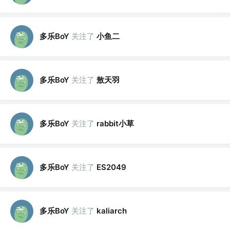
多乐BoY
关注了
小鱼二
多乐BoY
关注了
敖天羽
多乐BoY
关注了
rabbit小草
多乐BoY
关注了
ES2049
多乐BoY
关注了
kaliarch