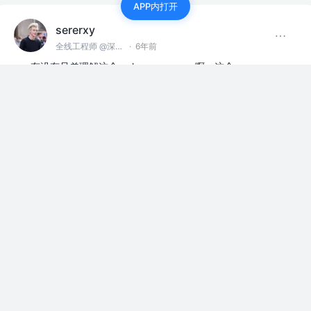
APP内打开
sererxy
全线工程师 @深圳某公司
·
6年前
有没有兄弟理解这个 unknown source啊。这个
webservice调用接口，我不知道是我的问题还是服务器的
问题。救救孩子吧
评论
点赞
sererxy
全线工程师 @深圳某公司
·
6年前
有没有对unknown source有深刻理解的老哥，救救孩子啊