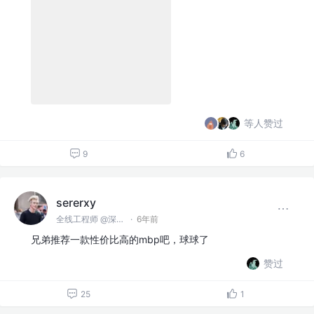
等人赞过
9
6
sererxy
全线工程师 @深圳某公司
·
6年前
兄弟推荐一款性价比高的mbp吧，球球了
赞过
25
1