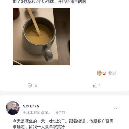
加了3包糖和2个奶精球，开始给我苦的啊
赞过
10
2
sererxy
全线工程师 @深圳某公司
·
6年前
今天是嗯坐的一天，啥也没干。跟着经理，他跟客户聊需
求确定，留我一人孤单寂寞冷