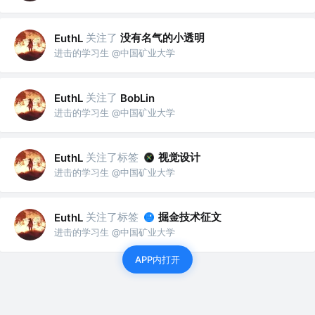
关注了
没有名气的小透明
EuthL
进击的学习生 @中国矿业大学
关注了
EuthL
BobLin
进击的学习生 @中国矿业大学
关注了标签
视觉设计
EuthL
进击的学习生 @中国矿业大学
关注了标签
掘金技术征文
EuthL
进击的学习生 @中国矿业大学
APP内打开