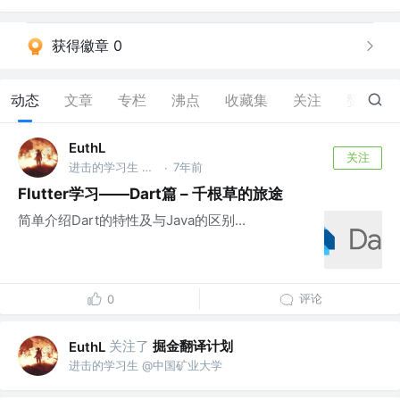
获得徽章 0
动态
文章
专栏
沸点
收藏集
关注
赞
0
EuthL
关注
进击的学习生 @中国矿业大学
7年前
·
Flutter学习——Dart篇 – 千根草的旅途
简单介绍Dart的特性及与Java的区别...
评论
0
关注了
掘金翻译计划
EuthL
进击的学习生 @中国矿业大学