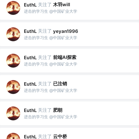
关注了
木羽will
EuthL
进击的学习生 @中国矿业大学
关注了
EuthL
yeyan1996
进击的学习生 @中国矿业大学
关注了
前端AI探索
EuthL
进击的学习生 @中国矿业大学
关注了
已注销
EuthL
进击的学习生 @中国矿业大学
关注了
肥朝
EuthL
进击的学习生 @中国矿业大学
关注了
云中桥
EuthL