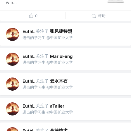
win...
评论
0
关注了
张风捷特烈
EuthL
进击的学习生 @中国矿业大学
关注了
EuthL
MarioFeng
进击的学习生 @中国矿业大学
关注了
云水木石
EuthL
进击的学习生 @中国矿业大学
关注了
EuthL
aTaller
进击的学习生 @中国矿业大学
关注了
高德技术
EuthL