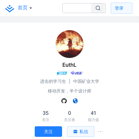
首页
登录
EuthL
进击的学习生
|
中国矿业大学
移动开发，半个设计师
35
0
41
关注
关注者
掘力值
关注
私信