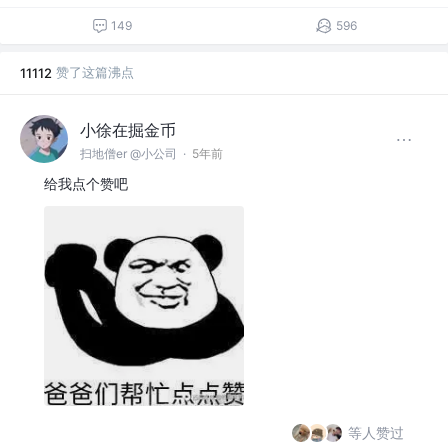
149
596
赞了这篇沸点
11112
小徐在掘金币
扫地僧er @小公司
·
5年前
给我点个赞吧
等人赞过