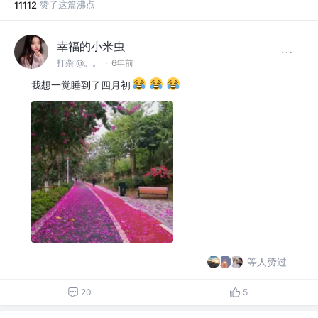
赞了这篇沸点
11112
幸福的小米虫
打杂 @。。
·
6年前
我想一觉睡到了四月初
等人赞过
20
5