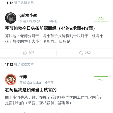
赞了这篇文章
11112
g前端小生
关注
前端工程师 @字节跳动
6年前
·
字节跳动今日头条前端面经（4轮技术面+hr面）
算法题：老师分饼干，每个孩子只能得到一块饼干，但每个
孩子想要的饼干大小不尽相同。 目标是...
797
252
赞了这篇文章
11112
子弈
关注
前端 @alibaba
6年前
·
在阿里我是如何当面试官的
由于疫情关系，最近在掘金看到很多同学的工作情况内心还
是蛮触动的（降薪、变相裁员、辞退等）...