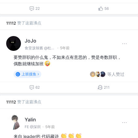
22
56
赞了这篇沸点
11112
JoJo
食堂泼辣酱 @杜王町
·
5年前
要赞辞职的什么鬼，不如来点有意思的，赞是奇数辞职，
偶数就继续加班
等人赞过
上班摸鱼
62
211
赞了这篇沸点
11112
Yalin
FE @深圳
·
5年前
来自 leader的 代码藏诗