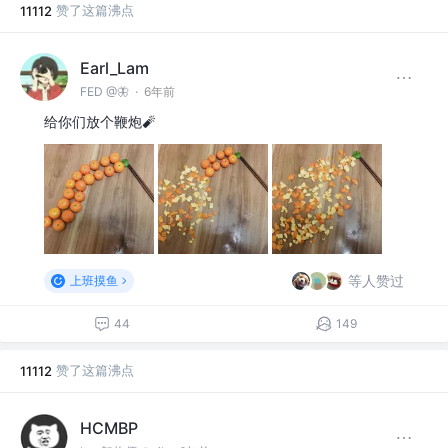
赞了这篇沸点
11112
Earl_Lam
FED @🦋
·
6年前
给你们放个鞭炮🧨
等人赞过
上班摸鱼
44
149
赞了这篇沸点
11112
HCMBP