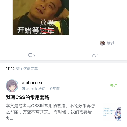
赞过
9
1
赞了这篇文章
11112
alphardex
关注
Shader魔法使
6年前
·
我写CSS的常用套路
本文是笔者写CSS时常用的套路。不论效果再怎
么华丽，万变不离其宗。 有时候，我们需要给
多...