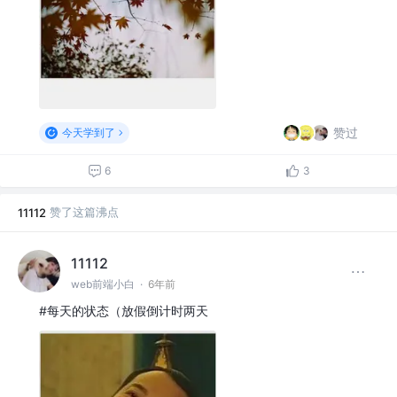
赞过
今天学到了
6
3
赞了这篇沸点
11112
11112
web前端小白
·
6年前
#每天的状态（放假倒计时两天