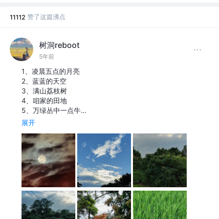
赞了这篇沸点
11112
树洞reboot
5年前
1、凌晨五点的月亮
2、蓝蓝的天空
3、满山荔枝树
4、咱家的田地
5、万绿丛中一点牛…
展开