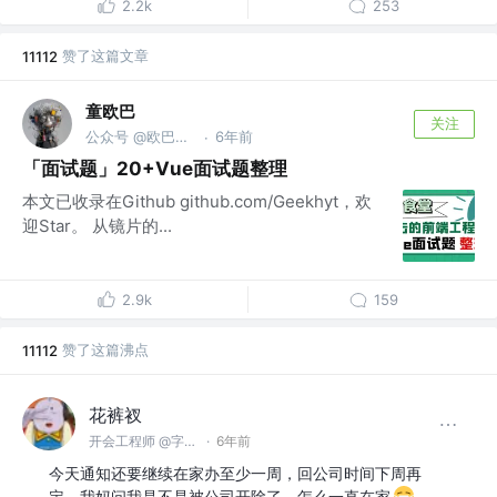
2.2k
253
赞了这篇文章
11112
童欧巴
关注
公众号 @欧巴聊AI
6年前
·
「面试题」20+Vue面试题整理
本文已收录在Github github.com/Geekhyt，欢
迎Star。 从镜片的...
2.9k
159
赞了这篇沸点
11112
花裤衩
开会工程师 @字节跳动
·
6年前
今天通知还要继续在家办至少一周，回公司时间下周再
定。我妈问我是不是被公司开除了，怎么一直在家