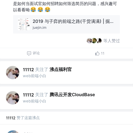
是如何当面试官如何招聘如何筛选简历的问题，感兴趣可
以看看呦
2019 与子弈的前端之路(干货满满) | 掘金年度征文
juejin.im
等人赞过
评论
11
关注了
沸点福利官
11112
web前端小白
关注了
腾讯云开发CloudBase
11112
web前端小白
赞了这篇沸点
11112