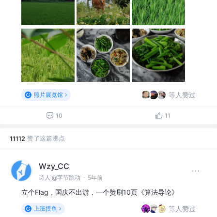
等人赞过
照片展览馆
10
11
赞了这篇沸点
11112
Wzy_CC
诗人 @字节跳动
·
5年前
立个Flag，国庆不出游，一个赞刷10页《算法导论》
等人赞过
上班摸鱼