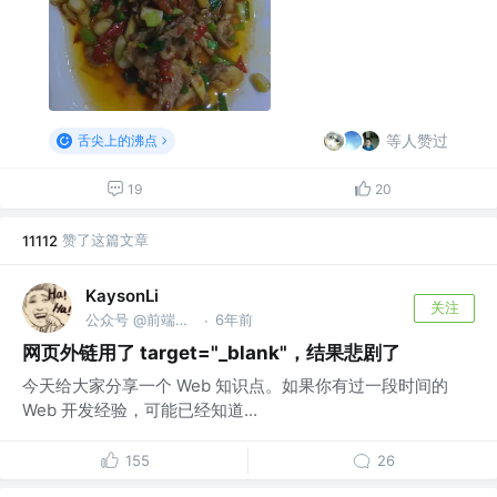
等人赞过
舌尖上的沸点
19
20
赞了这篇文章
11112
KaysonLi
关注
公众号 @前端之窗
6年前
·
网页外链用了 target="_blank"，结果悲剧了
今天给大家分享一个 Web 知识点。如果你有过一段时间的
Web 开发经验，可能已经知道...
155
26