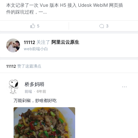
本文记录了一次 Vue 版本 H5 接入 Udesk WebIM 网页插
件的踩坑过程，一...
5
3
关注了
阿里云云原生
11112
web前端小白
赞了这篇沸点
11112
桥多妈嘚
前端
·
6年前
万能剁椒，炒啥都好吃