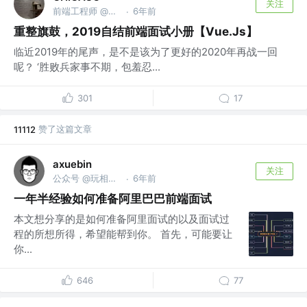
关注
前端工程师 @字节眺动 阿里粑粑 滕迅
6年前
·
重整旗鼓，2019自结前端面试小册【Vue.Js】
临近2019年的尾声，是不是该为了更好的2020年再战一回
呢？ ‘胜败兵家事不期，包羞忍...
301
17
赞了这篇文章
11112
axuebin
关注
公众号 @玩相机的程序员
6年前
·
一年半经验如何准备阿里巴巴前端面试
本文想分享的是如何准备阿里面试的以及面试过
程的所想所得，希望能帮到你。 首先，可能要让
你...
646
77