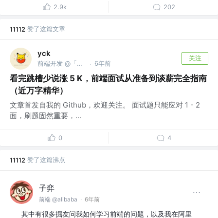
2.9k
202
赞了这篇文章
11112
yck
关注
前端开发 @「前端真好玩」公众号作者
6年前
·
看完跳槽少说涨 5 K，前端面试从准备到谈薪完全指南
（近万字精华）
文章首发自我的 Github，欢迎关注。 面试题只能应对 1 - 2
面，刷题固然重要，...
0
4
赞了这篇沸点
11112
子弈
前端 @alibaba
·
6年前
其中有很多掘友问我如何学习前端的问题，以及我在阿里