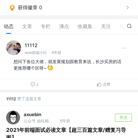
获得徽章 0
动态
文章
专栏
沸点
收藏集
关注
赞
178
11112
web前端小白
·
4年前
想问下各位大佬，就发展规划跟教育来说，长沙买房的话
更推荐哪个区呀~
点赞
2
赞了这篇文章
11112
axuebin
关注
公众号 @玩相机的程序员
6年前
·
2021年前端面试必读文章【超三百篇文章/赠复习导
图】