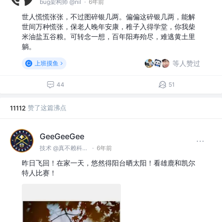
bug架构师 @nil
·
6年前
世人慌慌张张，不过图碎银几两。偏偏这碎银几两，能解
世间万种慌张，保老人晚年安康，稚子入得学堂，你我柴
米油盐五谷粮。可转念一想，百年阳寿殆尽，难逃黄土里
躺。
等人赞过
上班摸鱼
44
51
赞了这篇沸点
11112
GeeGeeGee
技术 @真不赖科技有限公司
·
6年前
昨日飞回！在家一天，悠然得阳台晒太阳！看雄鹿和凯尔
特人比赛！