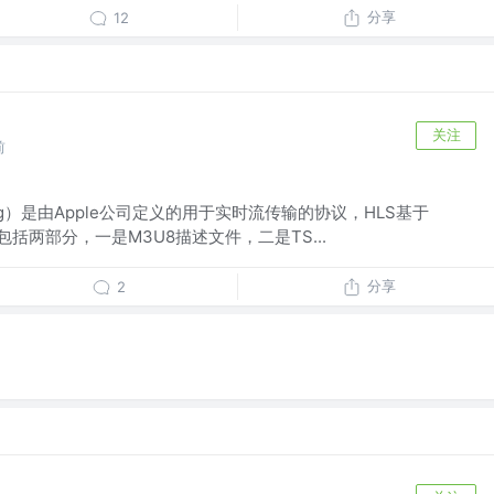
分享
12
关注
前
reaming）是由Apple公司定义的用于实时流传输的协议，HLS基于
包括两部分，一是M3U8描述文件，二是TS...
分享
2