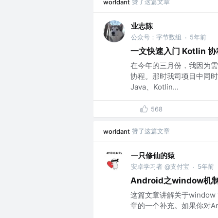
赞了这篇文章
worldant
业志陈
公众号：字节数组
5年前
·
一文快速入门 Kotlin 
在今年的三月份，我因为需要
协程。那时我司项目中同时
Java、Kotlin...
568
赞了这篇文章
worldant
一只修仙的猿
安卓学习者 @支付宝
5年前
·
Android之window机
这篇文章讲解关于window 
章的一个补充。如果你对Andro