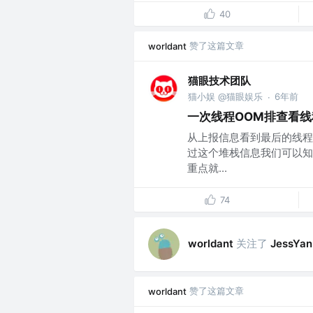
40
赞了这篇文章
worldant
猫眼技术团队
猫小娱 @猫眼娱乐
6年前
·
一次线程OOM排查看
从上报信息看到最后的线程
过这个堆栈信息我们可以知
重点就...
74
关注了
worldant
JessYan
赞了这篇文章
worldant