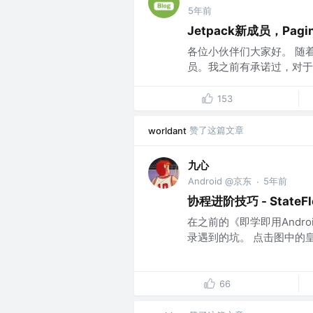
5年前
Jetpack新成员，Pag
各位小伙伴们大家好。 随着 A
员。我之前有承诺过，对于新引入的
153
赞了这篇文章
worldant
九心
Android @京东
5年前
·
协程进阶技巧 - StateFl
在之前的《即学即用Android
录遇到的坑。 点击图中的皇冠按钮
66