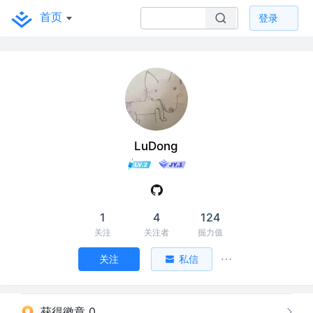
首页
登录
LuDong
1
4
124
关注
关注者
掘力值
关注
私信
获得徽章 0