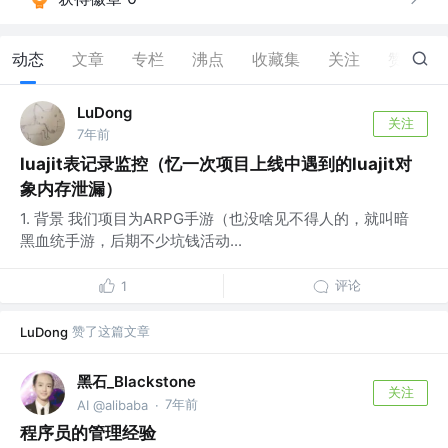
动态
文章
专栏
沸点
收藏集
关注
赞
6
LuDong
关注
7年前
luajit表记录监控（忆一次项目上线中遇到的luajit对
象内存泄漏）
1. 背景 我们项目为ARPG手游（也没啥见不得人的，就叫暗
黑血统手游，后期不少坑钱活动...
评论
1
赞了这篇文章
LuDong
黑石_Blackstone
关注
7年前
AI @alibaba
·
程序员的管理经验