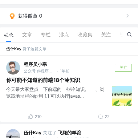
获得徽章 0
动态
文章
专栏
沸点
收藏集
关注
赞
14
伍什Kay
赞了这篇文章
程序员小寒
关注
公众号 @程序员小寒
1年前
·
你可能不知道的前端18个冷知识
今天带大家盘点一下前端的一些冷知识。 一、浏
览器地址栏的妙用 1.1 可以执行javas...
210
22
伍什Kay
关注了
飞翔的羊驼