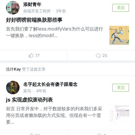
添财青年
关注
前端开发工程师
3年前
·
好好唠唠前端换肤那些事
首先我们要了解less.modifyVars为什么可以进行
一键换肤，less的modif...
77
25
伍什Kay
赞了这篇文章
名字起太长会有傻子跟着念
关注
菜鸟
4年前
·
js 实现虚拟滚动列表
前言 日常开发中，对于数据较多的列表我们多采
用分页或者懒加载的方式实现。但现在有一个需
要...