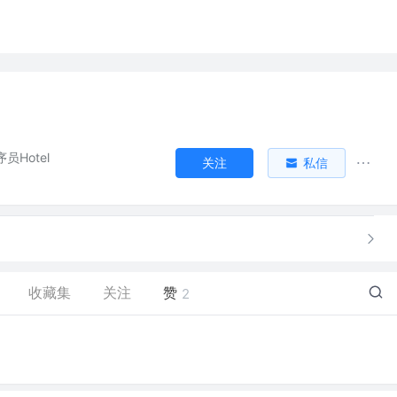
员Hotel
关注
私信
收藏集
关注
赞
2