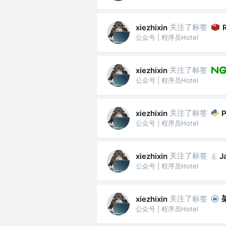
关注了标签
xiezhixin
公众号 | 程序员Hotel
关注了标签
xiezhixin
公众号 | 程序员Hotel
关注了标签
xiezhixin
P
公众号 | 程序员Hotel
关注了标签
xiezhixin
J
公众号 | 程序员Hotel
关注了标签
xiezhixin
公众号 | 程序员Hotel