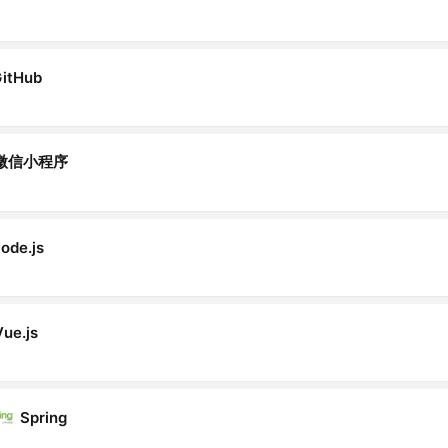
itHub
微信小程序
ode.js
Vue.js
Spring