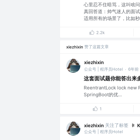
心里忍不住暗骂，这叫啥问
真回答道：帅气迷人的面试
适用所有的场景了，比如秒杀
2.2k
赞了这篇文章
xiezhixin
xiezhixin
公众号 | 程序员Hotel
6年前
·
这套面试题你能答出来
ReentrantLock lock new R
SpringBoot的优...
1
关注了标签
xiezhixin
K
公众号 | 程序员Hotel