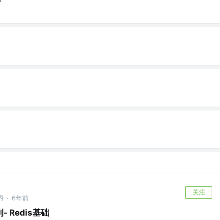
关注
丙
6年前
·
 Redis基础