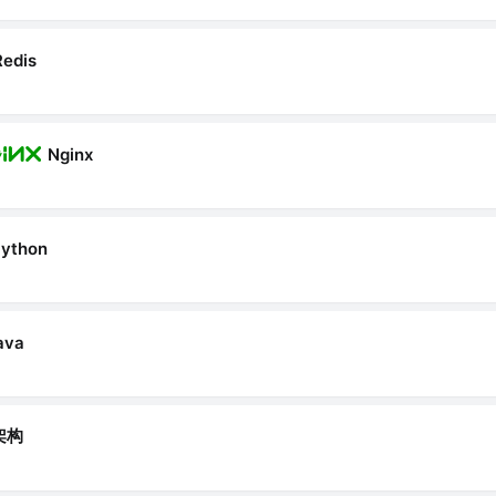
Redis
Nginx
ython
ava
架构