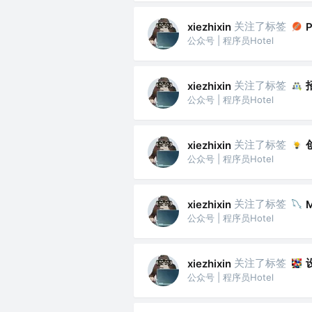
关注了标签
xiezhixin
公众号 | 程序员Hotel
关注了标签
xiezhixin
公众号 | 程序员Hotel
关注了标签
xiezhixin
公众号 | 程序员Hotel
关注了标签
xiezhixin
公众号 | 程序员Hotel
关注了标签
xiezhixin
公众号 | 程序员Hotel