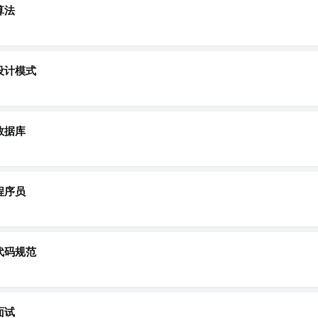
算法
设计模式
数据库
程序员
代码规范
面试