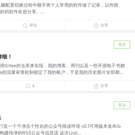
电脑配置切换过程中顺手将个人常用的软件做了记录，以作留
的软件欢迎分享。...
评论
分享
关注
详细！
用Gitee的仓库来实现，我的博客、周刊以及一些开源电子书都
itee的流量审查机制锁定了我的账户，于是我的历史图片全部都...
分享
4
关注
说
因: 打造一个干净且个性化的公众号阅读环境 v0.1可用版本发布🥳
建纯净的RSS公众号信息流 这次Liuli...