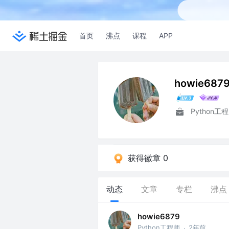
首页
沸点
课程
APP
howie687
Python工
获得徽章 0
动态
文章
专栏
沸点
howie6879
Python工程师
2年前
·