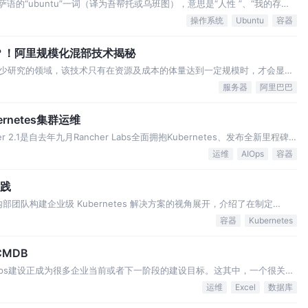
萨语的“ubuntu”一词（译为吾帮托或乌班图），意思是“人性 ”、“我的存在
 18.04版，Canonical近日宣布发布Ubuntu 18.10版本。针对终端用户
操作系统
Ubuntu
容器
5%？！阿里规模化混部技术揭秘
少研究的领域，该技术只有在资源及成本的体量达到一定规模时，才会显现
件部技术专家蒋玲从阿里巴巴混部探索简介、混部方案及架构以及混部核心
服务器
阿里巴巴
，希望对你有所启发。 作者简介：蒋玲(…
ernetes集群运维
her 2.1是自去年九月Rancher Labs全面拥抱Kubernetes、发布全新里程碑
ernetes管理平台之后，最为重大的版本更新。 2017年9月Rancher Lab…
运维
AIOps
容器
实践
部团队构建企业级 Kubernetes 解决方案的视角展开，介绍了在制定
因素及解决办法，包括基础设施、版本管理、部署策略及安全性等方面，提供了一套
容器
Kubernetes
服务现状…
MDB
IOps建设正成为很多企业当前或者下一阶段的建设目标。这其中，一个很关键
）。 CMDB能否建设好是智能运维建设能否真正落地的一个非常关键的因
运维
Excel
数据库
常谨慎，一方面是由于CM…