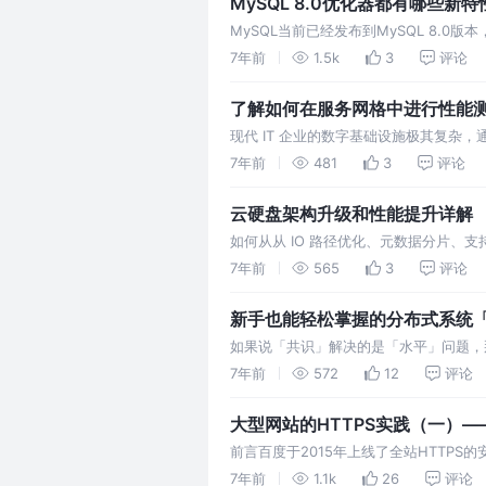
MySQL 8.0优化器都有哪些新特
MySQL当前已经发布到MySQL 8.
动。 由于笔者之前的工作环境是5.6，
7年前
1.5k
3
评论
分，主要包括MySQL 5.7的cost model
了解如何在服务网格中进行性能
现代 IT 企业的数字基础设施极其复杂
返了。 今天我们生活在虚拟化和弹性计
7年前
481
3
评论
各种需求，因为 IP 地址来得快去得也
云硬盘架构升级和性能提升详解
如何从从 IO 路径优化、元数据分片、支
提供高可用、高可靠、持久化的数据块级随
7年前
565
3
评论
在过去一年里重新设计了云盘的底层架构
新手也能轻松掌握的分布式系统
如果说「共识」解决的是「水平」问题，
舞。 事务只是一个计算机术语，其实事
7年前
572
12
评论
确保它达到预期的过程就是「事务」。往
大型网站的HTTPS实践（一）—
前言百度于2015年上线了全站HTTPS
篇系列文章，为大家重点介绍和解析百度的H
7年前
1.1k
26
评论