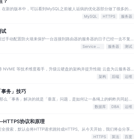
性？
0版本，在新的版本中，可以看到MySQL之前被人诟病的优化器部分做了很多的改
最近切换到最新的8.0版本，本文涵盖了一些本人感兴趣的和优化器相关的部
MySQL
HTTPS
服务器
以…
测试
，通过手动配置防火墙来保护一台连接到路由器的服务器的日子已经一去不复
算的世界中，计算资源基础设施需要具有自动扩展和收缩的能力来满足当下的
Service Mesh
服务器
测试
快，安全策略每分钟都可能发生变
持 NVME 等技术维度着手，升级云硬盘的架构并提升性能 云盘为云服务器
机存储，其性能和数据可靠性尤为重要。UCloud 根据以往的运营经验，
架构
后端
运维
，在提升普通云盘性能的…
「事务」技巧
那么「事务」解决的就是「垂直」问题，是如何让一条绳上的蚂蚱共同起
务的体现形式在我们生活中也无处不在。任何我们认为应该是这样的事情，去
数据库
DBA
运维
小了说，我们平时在走路的时候，向前摆动…
—HTTPS协议和原理
的安全搜索，默认会将HTTP请求跳转成HTTPS。从今天开始，我们将会分享多
TTPS最佳实践。HTTPS协议概述HTTP
HTTPS
算法
百度