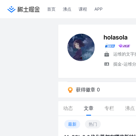
首页
沸点
课程
APP
holasola
运维的文字
掘金-运维
获得徽章 0
动态
文章
专栏
沸点
最新
热门