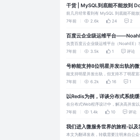
干货 | MySQL到底能不能放到 
前几月经常看到有 MySQL 到底能不能
说了一大堆，说对的思想也很明确。大家
7年前
2.6k
24
2
践来得出的。 所以 同程旅游 也很早开始了 
百度云企业级运维平台——Noah
负责百度云企业级运维平台（NoahEE
划与设计产品并驱动团队将内部技术形成
7年前
3.5k
1
评论
能运维的方方面面，从监控、部署等传统
号称能支持8位明星并发出轨的
能支持明星并发出轨，但支持不了明星宣布结
证，宣布婚讯。 作为当红花旦和帅哥，
7年前
6.2k
16
1
承载不住这么大的流量，热搜榜又挂了。
以Redis为例，详谈分布式系统
在分布式Web程序设计中，解决高并发
CPU的各级缓存。如今的业务规模稍大的
7年前
1.4k
10
评论
应用场景里，也带来了某些高成本的技术
我们进入微服务世界的旅程-以及
本文为翻译发表，转载需要注明来自公众号EAWorl