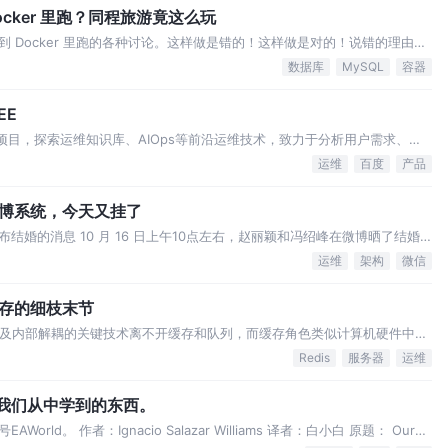
Docker 里跑？同程旅游竟这么玩
放到 Docker 里跑的各种讨论。这样做是错的！这样做是对的！说错的理由也
都有道理。但是我本人觉得这样的讨论落地意义不大。因为对与错还是要实
数据库
MySQL
容器
MySQL 的 …
EE
）项目，探索运维知识库、AIOps等前沿运维技术，致力于分析用户需求、规
产品，最终在客户环境落地。 文章概览 过去的文章为大家介绍了百度云智
运维
百度
产品
的运维技术到智能异常检测、故…
微博系统，今天又挂了
婚的消息 10 月 16 日上午10点左右，赵丽颖和冯绍峰在微博晒了结婚
二位流量明星都有众多粉丝，上午消息一出大家都强势围观，一时间微博热搜
运维
架构
微信
有网友说，明星结婚的消息选…
缓存的细枝末节
以及内部解耦的关键技术离不开缓存和队列，而缓存角色类似计算机硬件中
互联网项目，即使在最初beta版的开发上，都会进行预留设计。但是在诸多
Redis
服务器
运维
问题，需要细致权衡。 本系列主要…
我们从中学到的东西。
d。 作者：Ignacio Salazar Williams 译者：白小白 原题： Our