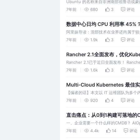
Ubuntu 的名称来自非洲南部祖鲁语或豪
是因为大家的存在”。 继今年4月发布Ubuntu
7年前
680
3
评论
需求，新版操作系统不只…
数据中心日均 CPU 利用率 4
阿里妹导读：混部技术在业界还尚属于较
出其可观的技术红利。今天，阿里系统软
7年前
1.9k
3
评论
技术等几个方面带大家全面了解混部技术
Rancher 2.1全面发布，优化Kub
Rancher 2.1已于近日全面发布！ Ranc
产品Rancher 2.0——开源的企业级Kub
7年前
1.6k
3
评论
Multi-Cloud Kubernetes 最佳
【编者的话】本文以 IT 运维团队为多个内
multi-cloud 策略时需要考虑的
7年前
920
4
评论
相对完整的最佳实践方案。 2018 年云
直击痛点：从0到1构建可落地的C
一、企业需要一个什么样的CMDB？ A
的组成部分就是配置管理数据库（CMDB
7年前
4.4k
14
评论
素。 目前，企业对于CMDB的建设都非