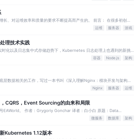
系
增长、对运维效率和质量的要求不断提高而产生的。 前言： 在很多初创公
种”的原始状态，这里所说的“刀”和“火”就是运维人员的远程客户端，例如
运维
服务器
游戏
 在这种工作方式…
储与处理技术实践
理实时化以及日志集中式存储趋势下，Kubernetes 日志处理上也遇到的新挑
志路由管理等问题。 本文介绍了“Logtail + 日志服务 + 生态”架构，
容器
Node.js
架构
底层数据相关的工作，写过一本书叫《深入理解Nginx：模块开发与架构解
担任技术总监一职，目前专注于使用互联网技术助力建筑行业实现转型升
Nginx
服务器
运维
方面，希望能给大家带来一些系统化思…
QRS，Event Sourcing的由来和局限
rld。 作者：Grygoriy Gonchar 译者：白小白 原题：Data
hitecture 原文：http://t.cn/EZVDA6h 全文7188字，阅读约…
微服务
数据库
架构
Kubernetes 1.12版本