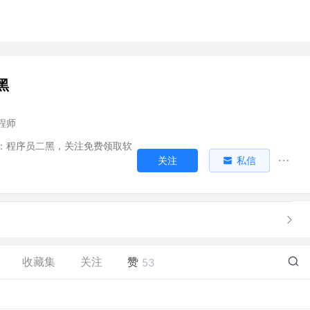
黑
程师
：程序员二黑，关注免费领取软
关注
私信
！
收藏集
关注
赞
53