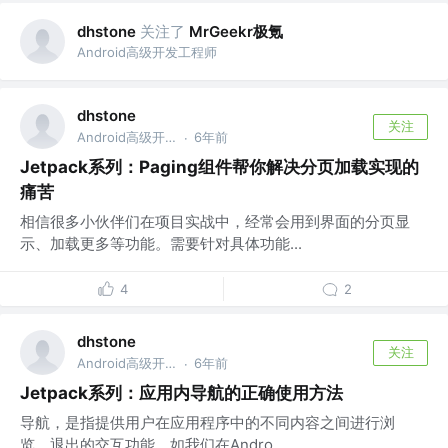
关注了
MrGeekr极氪
dhstone
Android高级开发工程师
dhstone
关注
Android高级开发工程师
6年前
·
Jetpack系列：Paging组件帮你解决分页加载实现的
痛苦
相信很多小伙伴们在项目实战中，经常会用到界面的分页显
示、加载更多等功能。需要针对具体功能...
4
2
dhstone
关注
Android高级开发工程师
6年前
·
Jetpack系列：应用内导航的正确使用方法
导航，是指提供用户在应用程序中的不同内容之间进行浏
览、退出的交互功能。如我们在Andro...