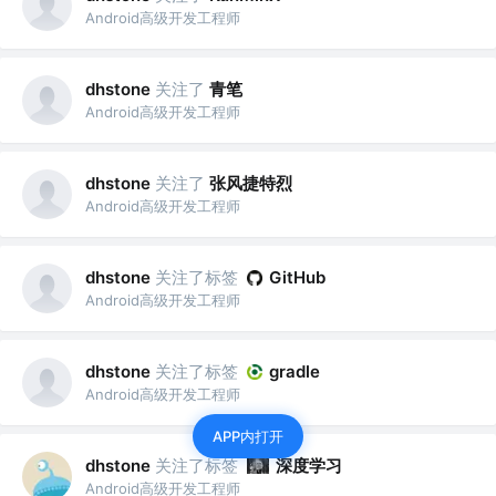
Android高级开发工程师
关注了
青笔
dhstone
Android高级开发工程师
关注了
张风捷特烈
dhstone
Android高级开发工程师
关注了标签
dhstone
GitHub
Android高级开发工程师
关注了标签
dhstone
gradle
Android高级开发工程师
APP内打开
关注了标签
深度学习
dhstone
Android高级开发工程师