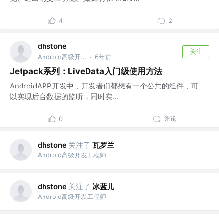
4
2
dhstone
关注
Android高级开发工程师
6年前
·
Jetpack系列：LiveData入门级使用方法
AndroidAPP开发中，开发者们都想有一个公共的组件，可
以实现后台数据的监听，同时实...
评论
0
关注了
瓦罗兰
dhstone
Android高级开发工程师
关注了
冰蓝儿
dhstone
Android高级开发工程师