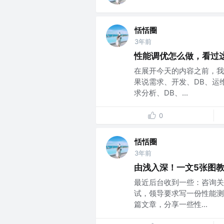
恬恬圈
3年前
性能调优怎么做，看过
在展开今天的内容之前，我
果说需求、开发、DB、运
求分析、DB、...
0
恬恬圈
3年前
由浅入深！一文5张图
最近后台收到一些：咨询关
试，领导要求写一份性能测
篇文章，分享一些性...