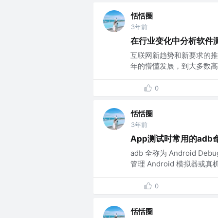
恬恬圈
3年前
在行业变化中分析软件
互联网新趋势和新要求的推
年的懵懂发展，到大多数高
0
恬恬圈
3年前
App测试时常用的ad
adb 全称为 Android De
管理 Android 模拟器或真
0
恬恬圈