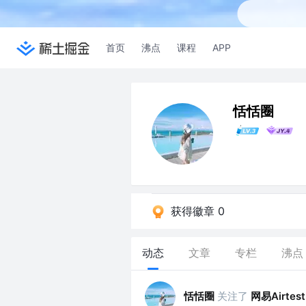
首页
沸点
课程
APP
恬恬圈
获得徽章 0
动态
文章
专栏
沸点
恬恬圈
关注了
网易Airtest