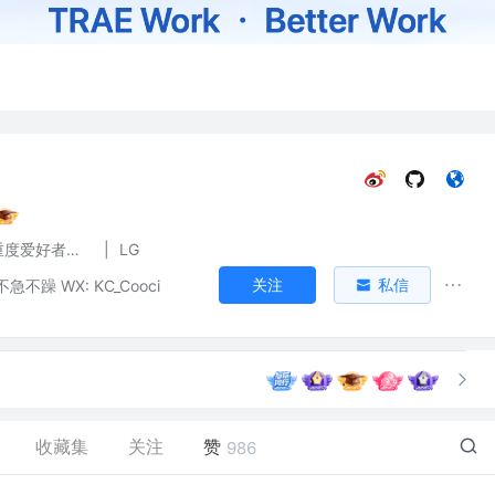
前端、iOS重度爱好者、专治跳槽加薪
|
LG
关注
私信
不躁 WX: KC_Cooci
收藏集
关注
赞
986