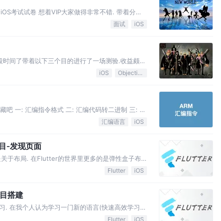
iOS考试试卷 想着VIP大家做得非常不错. 带着分享
我想和你分享 结果反响巨大! 很多靓仔靓女纷纷私聊
面试
iOS
段时间了带着以下三个目的进行了一场测验.收益颇
近的学习 🎯 敲响警钟,希望大家能够端正学习态度、及
iOS
Objective-C
藏吧 一: 汇编指令格式 二: 汇编代码转二进制 三: 常
汇编语言
iOS
信项目-发现页面
于布局. 在Flutter的世界里更多的是弹性盒子布
Flutter
iOS
信项目搭建
. 在我个人认为学习一门新的语言(快速高效学习)
,如果你能够仿写下一个项目那么基本就差不多了!
Flutter
iOS