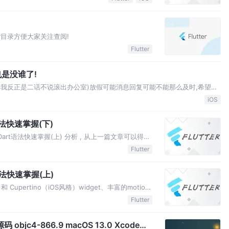
望大家喜欢!
干货目录方便大家关注查阅!
Flutter
也是没谁了!
(我反正是二话不说滚出办公室)放假可能消息回复可能不能那么及时,希望大
iOS
t语法快速掌握(下)
:Dart语法快速掌握(上) 分析 , 从上一篇文章可以得出
没有关系 我还是继续写: 毕竟工欲善其事必先利其器
Flutter
对象语言，因此即使函数也是对象，也有一个类…
t语法快速掌握(上)
n 和 Cupertino（iOS风格）widget、丰富的motion
，为您的用户带来全新体验。 🎯每个变量都是一个对
Flutter
函数，和null都是…
objc4-866.9 macOS 13.0 Xcode