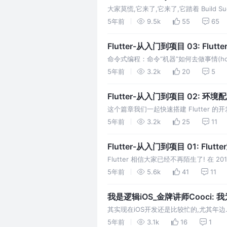
14.1
大家莫慌,它来了,它来了,它踏着 Build Su
更新,现在已经上传 github尝鲜objc
5年前
9.5k
55
65
Flutter-从入门到项目 03: Flutt
命令式编程：命令“机器”如何去做事情(h
你的命令实现。 声明式编程：告诉“机器”
5年前
3.2k
20
5
(how)。 在声明式风格中，视图配置（如 F
Flutter-从入门到项目 02: 环境
这个篇章我们一起快速搭建 Flutter 的
巧和经验分享给大家。 我这里就看到官网
5年前
3.2k
25
11
上面的 clone 挺费时间. 既然快速学习就
Flutter-从入门到项目 01: Flutt
Flutter 相信大家已经不再陌生了! 在 20
动开发 (Android / iOS). 本人针对 Fl
5年前
5.6k
41
11
多开发人员觉得学习一门新的语言是一件
我是逻辑iOS_金牌讲师Cooci:
其实现在iOS开发还是比较忙的,尤其年
心不忍,真心怕影响学员的工作和生活. 
5年前
3.1k
16
1