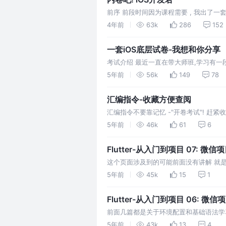
前序 前段时间因为课程需要 , 我出了一套
的精神也开源了出来 一套iOS底层试卷-
4年前
63k
286
152
我....大致
一套iOS底层试卷-我想和你分享
考试介绍 最近一直在带大师班,学习有一
多.这里也纪录下来 🎯 考试检测大家最
5年前
56k
149
78
时查漏补缺 🎯
汇编指令-收藏方便查阅
汇编指令不要靠记忆 -"开卷考试"! 赶紧收
见基本汇编指令
5年前
46k
61
6
Flutter-从入门到项目 07: 微
这个页面涉及到的可能前面没有讲解 就是关
局
5年前
45k
15
1
Flutter-从入门到项目 06: 微
前面几篇都是关于环境配置和基础语法学习
一定是通过实践,最好的就是带着项目实操
5年前
43k
13
4