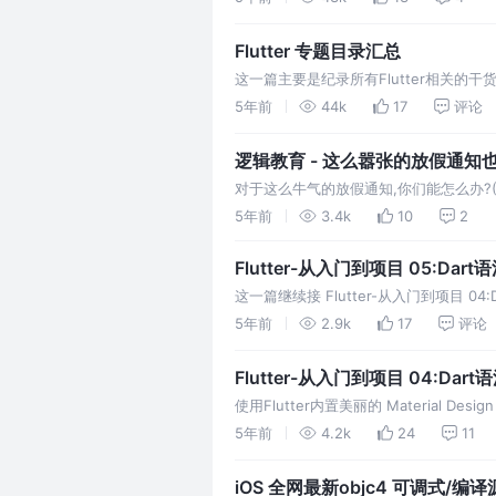
这里我就用微信项目作为本次案例仿写,希
Flutter 专题目录汇总
这一篇主要是纪录所有Flutter相关的
5年前
44k
17
评论
逻辑教育 - 这么嚣张的放假通知
对于这么牛气的放假通知,你们能怎么办?
家能够理解预祝大家:牛年大吉-牛气冲天
5年前
3.4k
10
2
Flutter-从入门到项目 05:Dar
这一篇继续接 Flutter-从入门到项目 04
大家不太喜欢看语法相关类的文章. 但是
5年前
2.9k
17
评论
大家可以先收藏备用 Dart是一种面向
Flutter-从入门到项目 04:Dar
使用Flutter内置美丽的 Material Desig
API、平滑而自然的滑动效果和平台感知
5年前
4.2k
24
11
象，每个对象是一个类的实例。甚至数字，
iOS 全网最新objc4 可调式/编译源码 