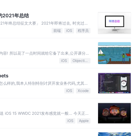
的2021年总结
1年终总结征文大赛」 2021年即将过去, 时光过得
中发现掘金在搞活动: 2021年终总结征文大赛 于是
前端
iOS
程序员
 的内容! 所以花了一点时间就给它备了出来,公开课分享
便大家对应学习 Socket是什么? 要了解什么是
iOS
Objective-C
ets
是怎么样的,我本人特别特别讨厌开发业务代码,尤其那
莫名的烦躁....😒😒😒 但是不开心,你还是要敲.
iOS
Xcode
 iOS 15 WWDC 2021发布感觉就一般... 今天正式
 (没有升级必要) 安卓化比较严重 画面细腻
iOS
Apple