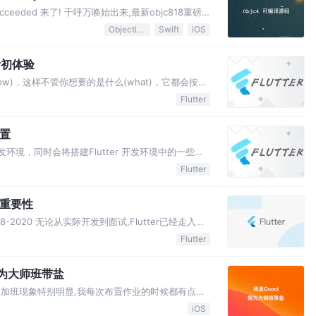
cceeded 来了! 千呼万唤始出来,最新objc818重磅
818可调试源码 🎯你是不是还在为看源码而发
Objective-C
Swift
iOS
er初体验
ow)，这样不管你想要的是什么(what)，它都会按照
你想要的是什么(what)，让机器想出如何去做
Flutter
lutter 的 Widget ）是不可变的，它只是…
配置
开发环境，同时会将搭建Flutter 开发环境中的一些技
下载速度挺快,就自己下载解压缩,网上也有很多人说
Flutter
不去不必要的采坑 😄 来到你对应 Shell…
er重要性
18-2020 无论从实际开发到面试,Flutter已经走入移
utter 的表现, 真心觉得 Flutter 有必要真正掌握. 可能很
Flutter
比…
 我为大师班带盐
边.加班现象特别明显,我每次布置作业的时候都有点于
但是我最终还是坚持布置作业.因为我考虑的是大家是
iOS