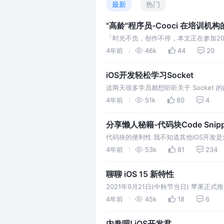
最新
热门
"高龄"程序员-Cooci 在培训机构
「时光不负，创作不停，本文正在参加202
很快. 这一年一直在忙,今天在备课的过程
4年前
46k
44
20
夜半无人,我又4
iOS开发轻松学习Socket
这两天很多学员都想听听关于 Socket
完全足够了! 这里通过文字形式纪录下来,方
4年前
51k
80
4
Socket
分享懒人秘籍-代码块Code Snipp
代码块的便利性 我不知道其他iOS开发
些永远敲不完的 UI代码 每每敲重复的代码就
4年前
53k
81
234
死循环啊...
聊聊 iOS 15 新特性
2021年9月21日(中秋节当日) 苹果正式推送
安装体验: 和 iOS 14 没什么大的区别
4年前
45k
18
6
内卷吧! iOS开发君