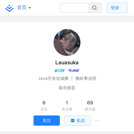
首页
登录
Lauasuka
Java开发攻城狮
|
搬砖事业部
敲击键盘
6
1
69
关注
关注者
掘力值
关注
私信