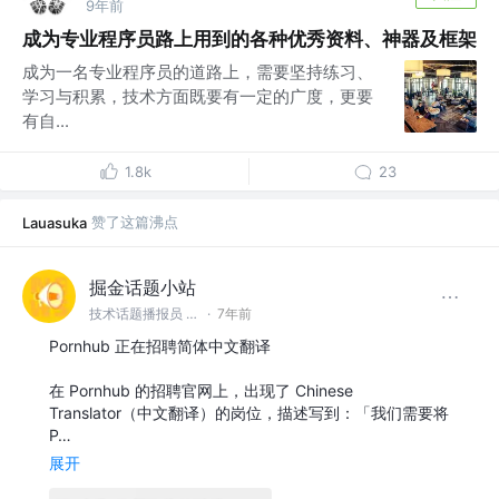
9年前
成为专业程序员路上用到的各种优秀资料、神器及框架
成为一名专业程序员的道路上，需要坚持练习、
学习与积累，技术方面既要有一定的广度，更要
有自...
1.8k
23
赞了这篇沸点
Lauasuka
掘金话题小站
技术话题播报员 @News
·
7年前
Pornhub 正在招聘简体中文翻译
在 Pornhub 的招聘官网上，出现了 Chinese
Translator（中文翻译）的岗位，描述写到：「我们需要将
P…
展开