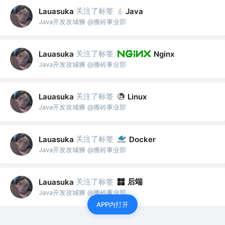
关注了标签
Lauasuka
Java
Java开发攻城狮 @搬砖事业部
关注了标签
Lauasuka
Nginx
Java开发攻城狮 @搬砖事业部
关注了标签
Lauasuka
Linux
Java开发攻城狮 @搬砖事业部
关注了标签
Lauasuka
Docker
Java开发攻城狮 @搬砖事业部
关注了标签
后端
Lauasuka
Java开发攻城狮 @搬砖事业部
APP内打开