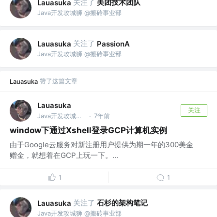
关注了
美团技术团队
Lauasuka
Java开发攻城狮 @搬砖事业部
关注了
Lauasuka
PassionA
Java开发攻城狮 @搬砖事业部
赞了这篇文章
Lauasuka
Lauasuka
关注
Java开发攻城狮 @搬砖事业部
7年前
·
window下通过Xshell登录GCP计算机实例
由于Google云服务对新注册用户提供为期一年的300美金
赠金，就想着在GCP上玩一下。...
1
1
关注了
石杉的架构笔记
Lauasuka
Java开发攻城狮 @搬砖事业部