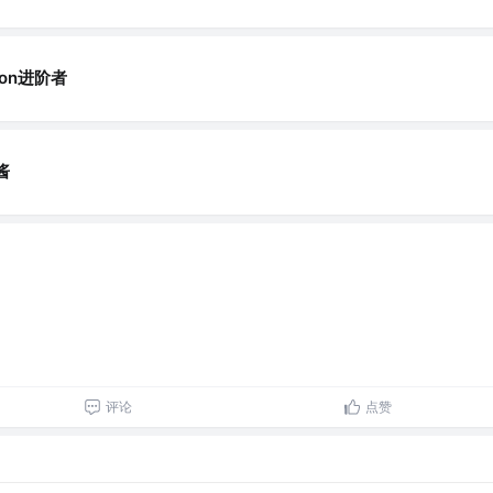
hon进阶者
酱
评论
点赞