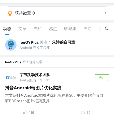
获得徽章 0
动态
文章
专栏
沸点
收藏集
关注
赞
226
关注了
朱涛的自习室
leeGYPlus
Android 开发工程师
赞了这篇文章
leeGYPlus
字节跳动技术团队
关注
@字节跳动
2年前
·
抖音Android端图片优化实践
本文从抖音Android端图片优化历程着笔，主要介绍字节自
研BDFresco图片框架及其...
119
32