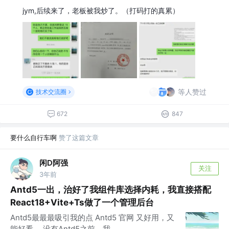
jym,后续来了，老板被我炒了。（打码打的真累）
等人赞过
技术交流圈
672
847
要什么自行车啊
赞了这篇文章
闲D阿强
关注
3年前
Antd5一出，治好了我组件库选择内耗，我直接搭配
React18+Vite+Ts做了一个管理后台
Antd5最最最吸引我的点 Antd5 官网 又好用，又
能好看。 没有Antd5之前，我...