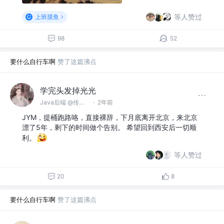
等人赞过
上班摸鱼
98
52
要什么自行车啊
赞了这篇沸点
学完头发掉光光
Java后端 @传统项目公司
·
2年前
JYM，提桶跑路咯，直接裸辞，下月底离开北京，来北京
漂了5年，剩下的时间做个告别。 希望回到西安后一切顺
利。
等人赞过
20
8
要什么自行车啊
赞了这篇沸点