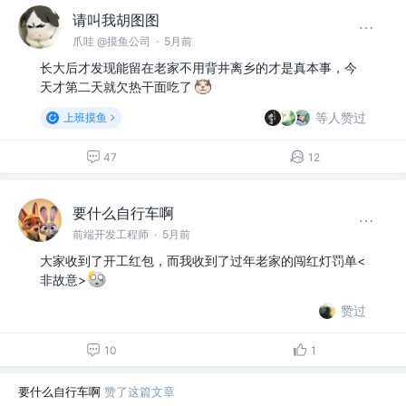
请叫我胡图图
爪哇 @摸鱼公司
·
5月前
长大后才发现能留在老家不用背井离乡的才是真本事，今
天才第二天就欠热干面吃了
等人赞过
上班摸鱼
47
12
要什么自行车啊
前端开发工程师
·
5月前
大家收到了开工红包，而我收到了过年老家的闯红灯罚单<
非故意>
赞过
10
1
要什么自行车啊
赞了这篇文章