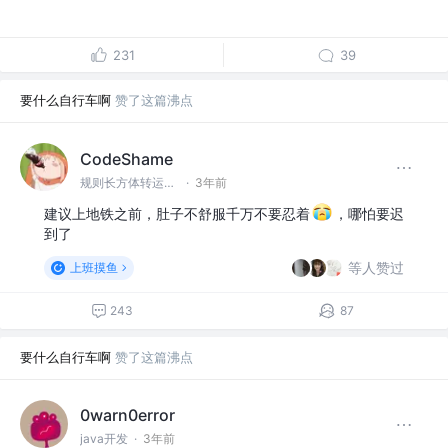
231
39
要什么自行车啊
赞了这篇沸点
CodeShame
规则长方体转运工程师 @巨硬CN
·
3年前
建议上地铁之前，肚子不舒服千万不要忍着
，哪怕要迟
到了
等人赞过
上班摸鱼
243
87
要什么自行车啊
赞了这篇沸点
0warn0error
java开发
·
3年前