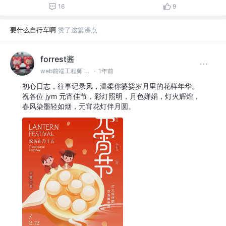
16
9
要什么自行车啊
赞了这篇沸点
forrest酱
web前端工程师 @初心日志
·
1年前
初心日志，往事记录风，温柔你婆娑岁月里的花样年华。
祝各位 jym 元宵佳节，彩灯照明，月色婵娟，灯火辉煌，
春风染墨轻如烟，元宵花灯伴月圆。