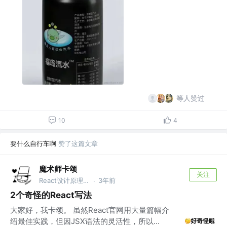
等人赞过
10
4
要什么自行车啊
赞了这篇文章
魔术师卡颂
关注
React设计原理 作者 @裸辞前是前端｜自由职业3年
3年前
·
2个奇怪的React写法
大家好，我卡颂。 虽然React官网用大量篇幅介
绍最佳实践，但因JSX语法的灵活性，所以...