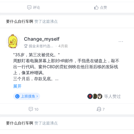
评论
点赞
要什么自行车啊
赞了这篇沸点
Change_myself
🏆 掘金未签约选手 @心脏跳动
·
4月前
"35岁，第三次被优化。"
周默盯着电脑屏幕上那封HR邮件，手指悬在键盘上，敲不
出一行代码。窗外CBD的霓虹倒映在他日渐后移的发际线
上，像某种嘲讽。
三个月后，存款见底。…
展开
等人赞过
上班摸鱼
10
7
要什么自行车啊
赞了这篇沸点