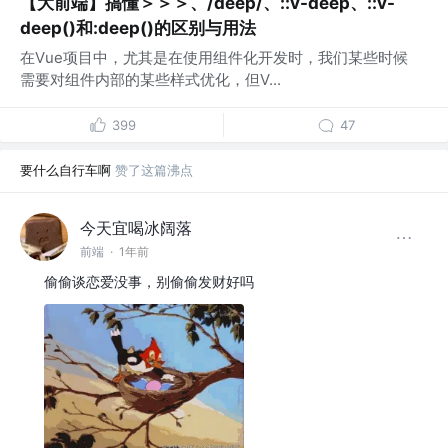
【大前端】搞懂＞＞＞、/deep/、::v-deep、::v-
deep()和:deep()的区别与用法
在Vue项目中，尤其是在使用组件化开发时，我们某些时候
需要对组件内部的某些样式优化，但V...
399
47
要什么自行车啊
赞了这篇沸点
今天宜喝冰阔落
前端
·
1年前
偷偷谈恋爱没事，别偷偷发财好吗