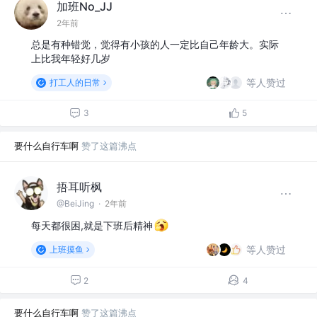
加班No_JJ
2年前
总是有种错觉，觉得有小孩的人一定比自己年龄大。实际
上比我年轻好几岁
等人赞过
打工人的日常
3
5
要什么自行车啊
赞了这篇沸点
捂耳听枫
@BeiJing
·
2年前
每天都很困,就是下班后精神
等人赞过
上班摸鱼
2
4
要什么自行车啊
赞了这篇沸点