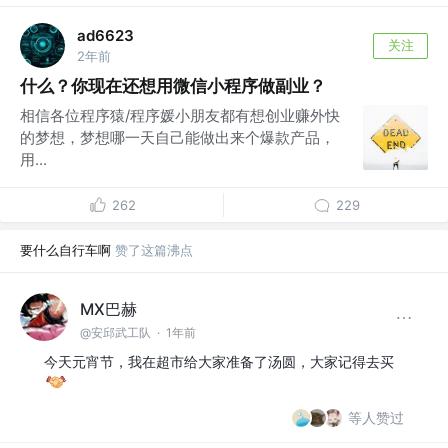
ad6623
关注
2年前
什么？你现在还想用微信小程序做副业？
相信各位程序猿/程序媛小朋友都有想创业赚外快
的梦想，梦想哪一天自己能做出来个爆款产品，
用...
262
229
要什么自行车啊
赞了这篇沸点
MX巴赫
@安邱武工队
·
1年前
今天元宵节，我在超市给大家准备了汤圆，大家记得去买
等人赞过