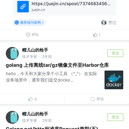
https://juejin.cn/spost/7374683456717127719
juejin.cn
赞过
服务端与架构
评论
1
帽儿山的枪手
关注
技术专家
2年前
·
golang 上传离线tar/gz镜像文件至Harbor仓库
hello，今天和大家分享个小工具 （^_^） 在实际
业务场景中，通常我们提交docke...
评论
0
帽儿山的枪手
关注
技术专家
2年前
·
Golang net/http标准库Request类型(五)