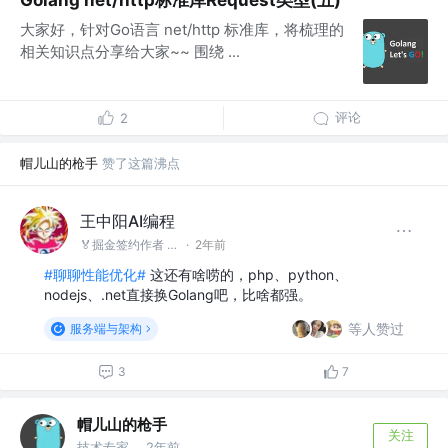
大家好，针对Go语言 net/http 标准库，将梳理的
相关知识点分享给大家~~ 围绕 ...
评论
2
帽儿山的枪手
赞了这篇沸点
王中阳AI编程
🏅掘金签约作者 @后端就业陪跑训练营
·
2年前
#聊聊性能优化#
这还有啥唠的，php、python、
nodejs、.net直接换Golang吧，比啥都强。
等人赞过
服务端与架构
3
7
帽儿山的枪手
关注
技术专家
2年前
·