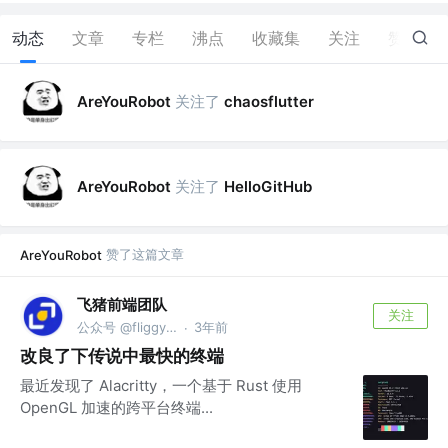
动态
文章
专栏
沸点
收藏集
关注
赞
9
关注了
AreYouRobot
chaosflutter
关注了
AreYouRobot
HelloGitHub
赞了这篇文章
AreYouRobot
飞猪前端团队
关注
公众号 @fliggyfe
3年前
·
改良了下传说中最快的终端
最近发现了 Alacritty，一个基于 Rust 使用
OpenGL 加速的跨平台终端...