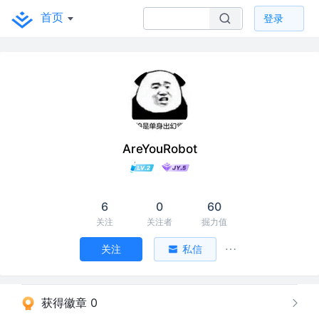
首页
登录
AreYouRobot
6
0
60
关注
关注者
掘力值
关注
私信
获得徽章 0