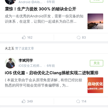
6年前
Android @Alibaba
·
震惊！生产力提效 300% 的秘诀全公开
成为一名优秀的Android开发，需要一份完备的知
识体系，在这里，让我们一起成长为自己所...
162
83
火之玉
赞了这篇文章
李斌同学
关注
iOS安全工程师 @阿里巴巴
6年前
·
iOS 优化篇 - 启动优化之Clang插桩实现二进制重排
( 本篇文章由于会从原理角度讲解 , 有些已经比较
熟悉的同学可能会觉得节奏偏啰嗦 , 为...
349
114