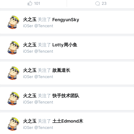
101
23
火之玉
关注了
FengyunSky
iOSer @Tencent
火之玉
关注了
Lotty周小鱼
iOSer @Tencent
火之玉
关注了
故胤道长
iOSer @Tencent
火之玉
关注了
快手技术团队
iOSer @Tencent
火之玉
关注了
土土Edmond木
iOSer @Tencent