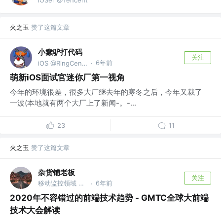
火之玉
赞了这篇文章
小蠢驴打代码
关注
6年前
iOS @RingCentral
·
萌新iOS面试官迷你厂第一视角
今年的环境很差，很多大厂继去年的寒冬之后，今年又裁了
一波(本地就有两个大厂上了新闻-。-...
23
11
火之玉
赞了这篇文章
杂货铺老板
关注
移动监控领域 首席程序员 @阿里巴巴 - UC研发效能
6年前
·
2020年不容错过的前端技术趋势 - GMTC全球大前端
技术大会解读