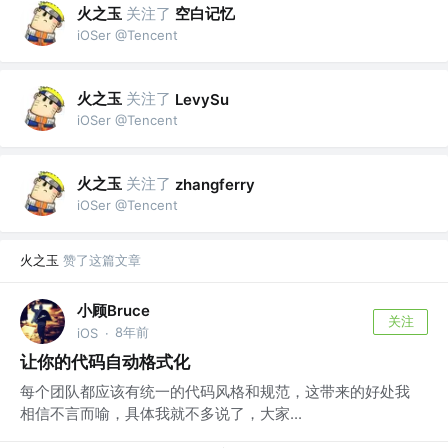
火之玉
关注了
空白记忆
iOSer @Tencent
火之玉
关注了
LevySu
iOSer @Tencent
火之玉
关注了
zhangferry
iOSer @Tencent
火之玉
赞了这篇文章
小顾Bruce
关注
8年前
iOS
·
让你的代码自动格式化
每个团队都应该有统一的代码风格和规范，这带来的好处我
相信不言而喻，具体我就不多说了，大家...