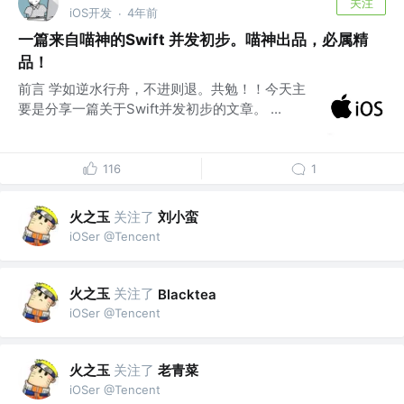
关注
iOS开发
4年前
·
一篇来自喵神的Swift 并发初步。喵神出品，必属精
品！
前言 学如逆水行舟，不进则退。共勉！！今天主
要是分享一篇关于Swift并发初步的文章。 ...
116
1
火之玉
关注了
刘小蛮
iOSer @Tencent
火之玉
关注了
Blacktea
iOSer @Tencent
火之玉
关注了
老青菜
iOSer @Tencent