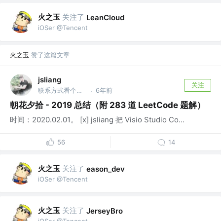
火之玉
关注了
LeanCloud
iOSer @Tencent
火之玉
赞了这篇文章
jsliang
关注
联系方式看个人主页 @金山办公软件
6年前
·
朝花夕拾 - 2019 总结（附 283 道 LeetCode 题解）
时间：2020.02.01。 [x] jsliang 把 Visio Studio Co...
56
14
火之玉
关注了
eason_dev
iOSer @Tencent
火之玉
关注了
JerseyBro
iOSer @Tencent