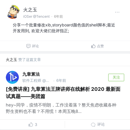
火之玉
iOSer @Tencent
·
6年前
分享一个批量修改xib,storyboard颜色值的shell脚本;最近
开发用到, 欢迎大佬们批评指正;
评论
点赞
火之玉
赞了这篇文章
九章算法
关注
软件工程师 @Google
6年前
·
[免费讲座] 九章算法王牌讲师在线解析 2020 最新面
试真题——美团篇
hey~同学，疫情不明朗，工作没着落？整天焦虑收藏各种
野生资料也不看？不用慌！本周五晚8...
评论
3