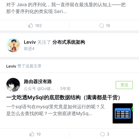
对于 Java 的序列化，我一直停留在最浅显的认知上——把
那个要序列化的类实现 Seri...
182
16
关注了
分布式系统架构
Leviv
前进4
赞了这篇文章
Leviv
路由器没有路
关注
公众号 @Go键盘侠
5年前
·
一文吃透MySql的底层数据结构（满满都是干货）
一个sql语句在mysql里究竟是如何运行的呢？又
是怎么去查找的呢？一文彻底讲透MySq...
19
3