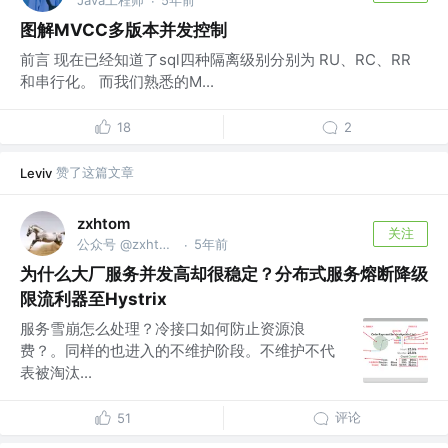
Java工程师
5年前
·
图解MVCC多版本并发控制
前言 现在已经知道了sql四种隔离级别分别为 RU、RC、RR
和串行化。 而我们熟悉的M...
18
2
赞了这篇文章
Leviv
zxhtom
关注
公众号 @zxhtom | 公众号，微信同名
5年前
·
为什么大厂服务并发高却很稳定？分布式服务熔断降级
限流利器至Hystrix
服务雪崩怎么处理？冷接口如何防止资源浪
费？。同样的也进入的不维护阶段。不维护不代
表被淘汰...
评论
51