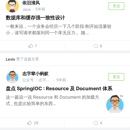
依旧清风
关注
5年前
Java
·
数据库和缓存强一致性设计
一般来说，一个业务会经历一下几个阶段:刚开始流量较
小，读写请求都落到同一个库无压力.。随...
7
8
赞了这篇文章
Leviv
志字辈小蚂蚁
关注
公众号 ：志字辈小蚂蚁 @武汉
5年前
·
盘点 SpringIOC : Resource 及 Document 体系
这一篇说一说 Resource 和 Document 的加载方
式 , 也是比较简单的东西...
28
4