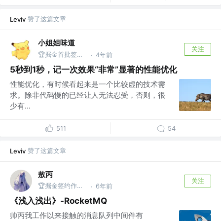
赞了这篇文章
Leviv
小姐姐味道
关注
🏆掘金首批签约作者 @公众号：xjjdog
4年前
·
5秒到1秒，记一次效果“非常”显著的性能优化
性能优化，有时候看起来是一个比较虚的技术需
求。除非代码慢的已经让人无法忍受，否则，很
少有...
511
54
赞了这篇文章
Leviv
敖丙
关注
🏆掘金签约作者 @微信搜：敖丙
6年前
·
《浅入浅出》-RocketMQ
帅丙我工作以来接触的消息队列中间件有