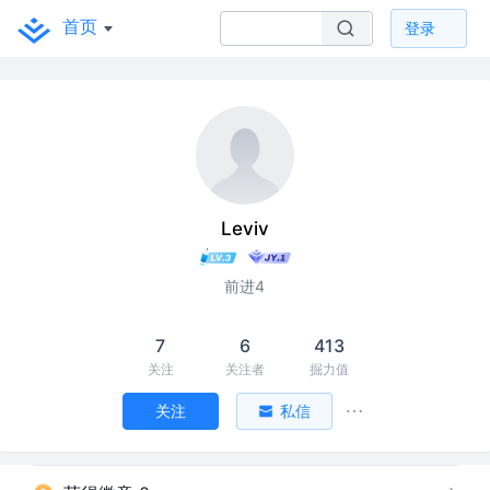
首页
登录
Leviv
前进4
7
6
413
关注
关注者
掘力值
关注
私信