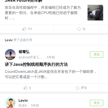
JAVA Future类详解
前言在高性能编程中，并发编程已经成为了极为
重要的一部分。在单核CPU性能已经趋于极限
时，...
111
12
赞了这篇文章
Leviv
褚骞弘
关注
android开发工程师
5年前
·
讲下Java控制线程顺序执行的方法
CountDownLatch是JAVA提供在并发包下的一个辅助类，
可以把它看成是一个计数...
评论
3
Leviv
关注
前进4
5年前
·