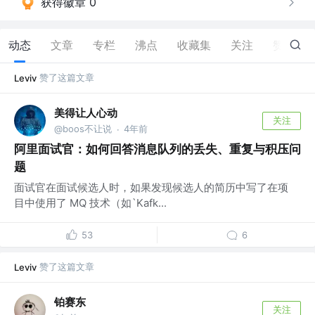
获得徽章 0
动态
文章
专栏
沸点
收藏集
关注
赞
68
赞了这篇文章
Leviv
美得让人心动
关注
@boos不让说
4年前
·
阿里面试官：如何回答消息队列的丢失、重复与积压问
题
面试官在面试候选人时，如果发现候选人的简历中写了在项
目中使用了 MQ 技术（如`Kafk...
53
6
赞了这篇文章
Leviv
铂赛东
关注