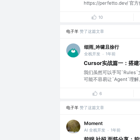
https://perfetto.dev/ 
10
电子羊
赞了这篇文章
细雨_吟啸且徐行
全栈开发
1年前
·
Cursor实战篇一：搭
我们虽然可以手写`Rule
可能不容易让`Agent`理
6
电子羊
赞了这篇文章
Moment
AI 全栈开发
1年前
·
前端 社招 面筋分享：前端两