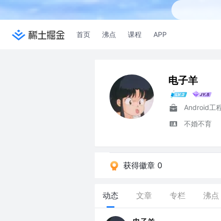
首页
沸点
课程
APP
电子羊
Android工
不婚不育
获得徽章 0
动态
文章
专栏
沸点