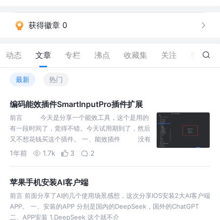
获得徽章 0
动态
文章
专栏
沸点
收藏集
关注
赞
34
最新
热门
编码能效插件SmartInputPro插件扩展
前言 今天是分享一个能效工具，这个是用的
有一段时间了，觉得不错。今天试用期到了，然后
又不想花钱买这个插件。 一、能效插件 没有
扩展之前，这里是有个复制系统信息的按钮的哦
1年前
1.7k
3
2
苹果手机安装AI客户端
前言 前面分享了AI的几个使用场景感想，这次分享IOS安装2大AI客户端
APP。 一、安装的APP 分别是国内的DeepSeek，国外的ChatGPT
二、APP安装 1.DeepSeek 这个就不介