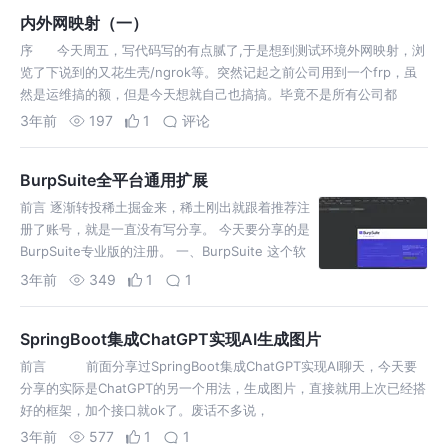
内外网映射（一）
序 今天周五，写代码写的有点腻了,于是想到测试环境外网映射，浏
览了下说到的又花生壳/ngrok等。突然记起之前公司用到一个frp，虽
然是运维搞的额，但是今天想就自己也搞搞。毕竟不是所有公司都
3年前
197
1
评论
BurpSuite全平台通用扩展
前言 逐渐转投稀土掘金来，稀土刚出就跟着推荐注
册了账号，就是一直没有写分享。 今天要分享的是
BurpSuite专业版的注册。 一、BurpSuite 这个软
件是干嘛的，懂的人都懂，功能强不强大，知道的
3年前
349
1
1
SpringBoot集成ChatGPT实现AI生成图片
前言 前面分享过SpringBoot集成ChatGPT实现AI聊天，今天要
分享的实际是ChatGPT的另一个用法，生成图片，直接就用上次已经搭
好的框架，加个接口就ok了。废话不多说，
3年前
577
1
1