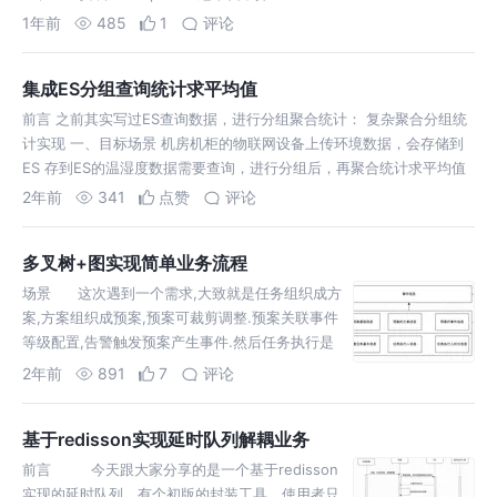
1年前
485
1
评论
集成ES分组查询统计求平均值
前言 之前其实写过ES查询数据，进行分组聚合统计： 复杂聚合分组统
计实现 一、目标场景 机房机柜的物联网设备上传环境数据，会存储到
ES 存到ES的温湿度数据需要查询，进行分组后，再聚合统计求平均值
二
2年前
341
点赞
评论
多叉树+图实现简单业务流程
场景 这次遇到一个需求,大致就是任务组织成方
案,方案组织成预案,预案可裁剪调整.预案关联事件
等级配置,告警触发预案产生事件.然后任务执行是
有先后的,也就是有流程概念. 整体架构流程
2年前
891
7
评论
基于redisson实现延时队列解耦业务
前言 今天跟大家分享的是一个基于redisson
实现的延时队列，有个初版的封装工具，使用者只