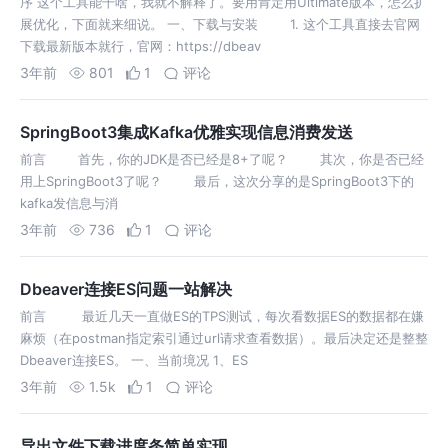
序 这个工具能干啥，我就不解释了。要用肯定用Ultimate版本，怎么扩
展优化，下面就来细说。 一、下载与安装 1. 这个工具直接去官网
下载最新版本就行，官网：https://dbeav
3年前
801
1
评论
SpringBoot3集成Kafka优雅实现信息消费发送
前言 首先，你的JDK是否已经是8+了呢？ 其次，你是否已经
用上SpringBoot3了呢？ 最后，这次分享的是SpringBoot3下的
kafka发信息与消
3年前
736
1
评论
Dbeaver连接ES问题一站解决
前言 最近几天一直做ES的TPS测试，每次看数据ES的数据都在嫌
麻烦（在postman指定索引通过url请求查看数据）。最后决定还是整整
Dbeaver连接ES。 一、当前境况 1、ES
3年前
1.5k
1
评论
导出文件下载进度条简单实现