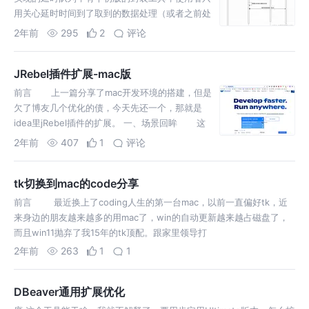
用关心延时时间到了取到的数据处理（或者之前处
理，到时间只做剩下的业务），废话不多说，直接
2年前
295
2
评论
上货
JRebel插件扩展-mac版
前言 上一篇分享了mac开发环境的搭建，但是
欠了博友几个优化的债，今天先还一个，那就是
idea里jRebel插件的扩展。 一、场景回眸 这
个如果在win环境那扩展是分分钟，一个
2年前
407
1
评论
tk切换到mac的code分享
前言 最近换上了coding人生的第一台mac，以前一直偏好tk，近
来身边的朋友越来越多的用mac了，win的自动更新越来越占磁盘了，
而且win11抛弃了我15年的tk顶配。跟家里领导打
2年前
263
1
1
DBeaver通用扩展优化