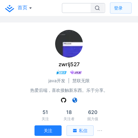
首页
登录
zwrlj527
java开发
|
慧联无限
热爱后端，喜欢接触新东西。乐于分享。
51
18
620
关注
关注者
掘力值
关注
私信